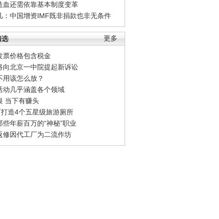
造血还需依靠基本制度变革
凡：中国增资IMF既非捐款也非无条件
精选
更多
发票价格包含税金
将向北京一中院提起新诉讼
不用该怎么放？
活动几乎涵盖各个领域
银 当下有赚头
0万打造4个五星级旅游厕所
那些年薪百万的“神秘”职业
返修因代工厂为二流作坊