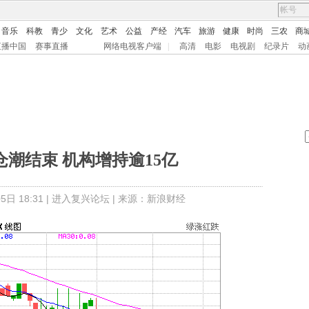
音乐
科教
青少
文化
艺术
公益
产经
汽车
旅游
健康
时尚
三农
商
直播中国
赛事直播
网络电视客户端
|
高清
电影
电视剧
纪录片
动
潮结束 机构增持逾15亿
日 18:31 |
进入复兴论坛
| 来源：新浪财经