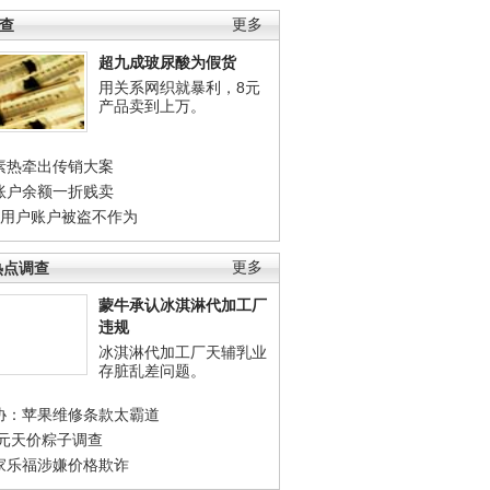
调查
更多
超九成玻尿酸为假货
用关系网织就暴利，8元
产品卖到上万。
素热牵出传销大案
账户余额一折贱卖
店用户账户被盗不作为
热点调查
更多
蒙牛承认冰淇淋代加工厂
违规
冰淇淋代加工厂天辅乳业
存脏乱差问题。
协：苹果维修条款太霸道
0元天价粽子调查
家乐福涉嫌价格欺诈