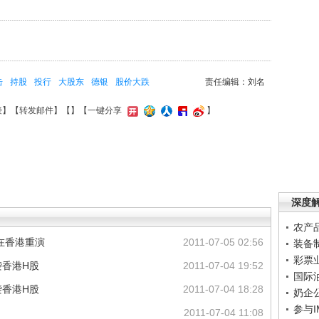
击
持股
投行
大股东
德银
股价大跌
责任编辑：刘名
接
】【
转发邮件
】【
】
【一键分享
】
深度
农产
在香港重演
2011-07-05 02:56
装备
彩票
袭香港H股
2011-07-04 19:52
国际
袭香港H股
2011-07-04 18:28
奶企
参与
2011-07-04 11:08