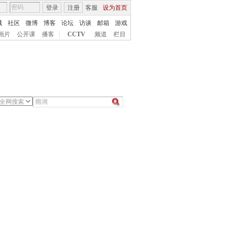
登录
注册
客服
设为首页
城
社区
微博
博客
论坛
访谈
邮箱
游戏
画片
公开课
播客
|
CCTV
频道
栏目