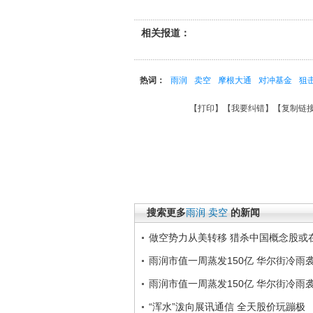
相关报道：
热词：
雨润
卖空
摩根大通
对冲基金
狙
【
打印
】【
我要纠错
】【
复制链
搜索更多
雨润
卖空
的新闻
做空势力从美转移 猎杀中国概念股或
雨润市值一周蒸发150亿 华尔街冷雨
雨润市值一周蒸发150亿 华尔街冷雨
“浑水”泼向展讯通信 全天股价玩蹦极