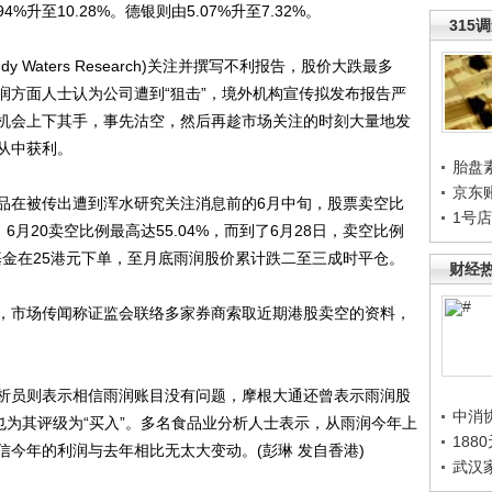
4%升至10.28%。德银则由5.07%升至7.32%。
315
aters Research)关注并撰写不利报告，股价大跌最多
润方面人士认为公司遭到“狙击”，境外机构宣传拟发布报告严
机会上下其手，事先沽空，然后再趁市场关注的时刻大量地发
从中获利。
胎盘
京东
在被传出遭到浑水研究关注消息前的6月中旬，股票卖空比
1号
6月20卖空比例最高达55.04%，而到了6月28日，卖空比例
基金在25港元下单，至月底雨润股价累计跌二至三成时平仓。
财经
市场传闻称证监会联络多家券商索取近期港股卖空的资料，
员则表示相信雨润账目没有问题，摩根大通还曾表示雨润股
中消
也为其评级为“买入”。多名食品业分析人士表示，从雨润今年上
188
今年的利润与去年相比无太大变动。(彭琳 发自香港)
武汉