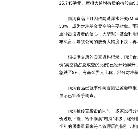
25.745港元。摩根大通增持后的持股由9.9
雨润食品上月因传闻遭浑水研究(Muddy W
33%，成为对冲基金卖空的主要对象。雨
重冲击投资者的信心，大型对冲基金利用
布流言，导致公司的股价大幅度下跌，再
根据港交所的卖空资料记录，雨润食品
例(卖空额占总成交的比例)已经开始飙升，
急跌至9%。有基金界人士称，部分对冲
雨润食品已就事件向香港证监会申报，
显示已经着手调查。
雨润被传言袭击的同时，多家投行分析
价过度下挫，给予雨润“增持”评级，瑞银
半年的屠宰量看来符合管理层的指引，相信