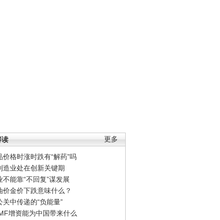
解读
更多
品价格时涨时跌有“解药”吗
制造业处在创新关键期
业不能靠“不回复”谋发展
油价金价下跌意味什么？
公关中传递的“负能量”
IMF增资能为中国带来什么