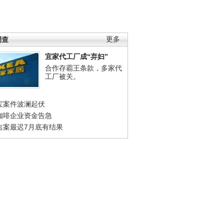
调查
更多
宜家代工厂成“弃妇”
合作存霸王条款，多家代
工厂被关。
宝案件波澜起伏
咖啡企业资金告急
吉案最迟7月底有结果