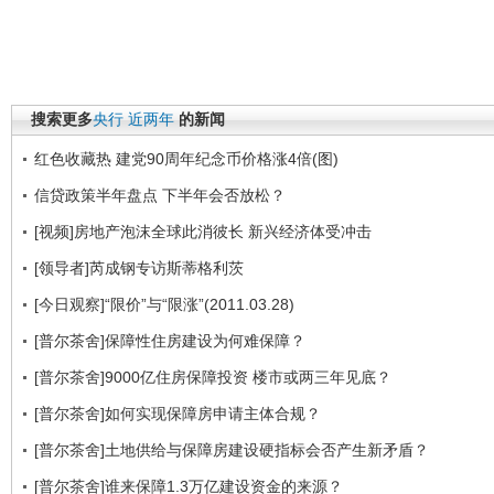
搜索更多
央行
近两年
的新闻
红色收藏热 建党90周年纪念币价格涨4倍(图)
信贷政策半年盘点 下半年会否放松？
[视频]房地产泡沫全球此消彼长 新兴经济体受冲击
[领导者]芮成钢专访斯蒂格利茨
[今日观察]“限价”与“限涨”(2011.03.28)
[普尔茶舍]保障性住房建设为何难保障？
[普尔茶舍]9000亿住房保障投资 楼市或两三年见底？
[普尔茶舍]如何实现保障房申请主体合规？
[普尔茶舍]土地供给与保障房建设硬指标会否产生新矛盾？
[普尔茶舍]谁来保障1.3万亿建设资金的来源？