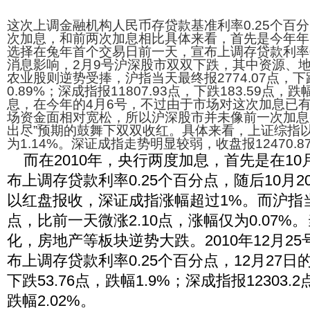
这次上调金融机构人民币存贷款基准利率0.25个百
次加息，和前两次加息相比具体来看，首先是今年年
选择在兔年首个交易日前一天，宣布上调存贷款利率0
消息影响，2月9号沪深股市双双下跌，其中资源、
农业股则逆势受捧，沪指当天最终报2774.07点，下跌
0.89%；深成指报11807.93点，下跌183.59点，
息，在今年的4月6号，不过由于市场对这次加息已
场资金面相对宽松，所以沪深股市并未像前一次加息
出尽”预期的鼓舞下双双收红。具体来看，上证综指以3
为1.14%。深证成指走势明显较弱，收盘报12470.8
而在2010年，央行两度加息，首先是在10
布上调存贷款利率0.25个百分点，随后10月
以红盘报收，深证成指涨幅超过1%。而沪指当天
点，比前一天微涨2.10点，涨幅仅为0.07
化，房地产等板块逆势大跌。2010年12月2
布上调存贷款利率0.25个百分点，12月27日的
下跌53.76点，跌幅1.9%；深成指报12303.2
跌幅2.02%。