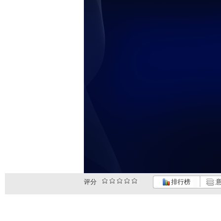
评分
排行榜
意