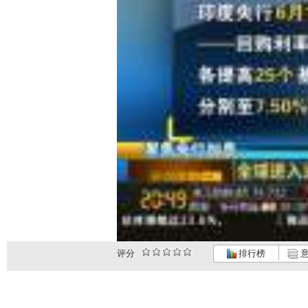
评分
排行榜
意