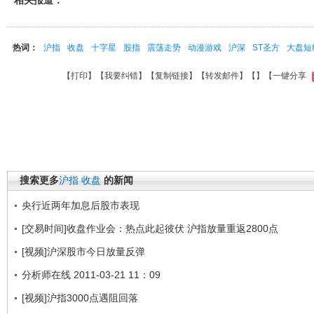
相关报道：
热词：
沪指
收盘
十字星
股指
震荡走势
动漫游戏
沪深
ST圣方
大盘短
【
打印
】【
我要纠错
】【
复制链接
】【
转发邮件
】【
】
【一键分享
搜索更多
沪指
收盘
的新闻
央行近两年加息后股市表现
[交易时间]收盘作业会：热点此起彼伏 沪指放量重返2800点
[视频]沪深股市今日放量反弹
分析师在线 2011-03-21 11：09
[视频]沪指3000点遇阻回落