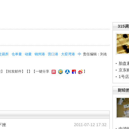
315
交易所
仓单量
动量
锦州港
营口港
大窑湾港
中
责任编辑：刘名
胎盘
京东
接
】【
转发邮件
】【
】
【一键分享
】
1号
财经
下挫
2011-07-12 17:32
中消