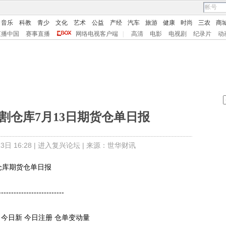
音乐
科教
青少
文化
艺术
公益
产经
汽车
旅游
健康
时尚
三农
商
直播中国
赛事直播
网络电视客户端
|
高清
电影
电视剧
纪录片
动
割仓库7月13日期货仓单日报
日 16:28 |
进入复兴论坛
| 来源：世华财讯
仓库期货仓单日报
------------------------
今日新 今日注册 仓单变动量