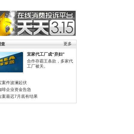
调查
更多
宜家代工厂成“弃妇”
合作存霸王条款，多家代
工厂被关。
宝案件波澜起伏
咖啡企业资金告急
吉案最迟7月底有结果