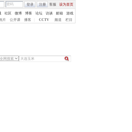
登录
注册
客服
设为首页
城
社区
微博
博客
论坛
访谈
邮箱
游戏
画片
公开课
播客
|
CCTV
频道
栏目