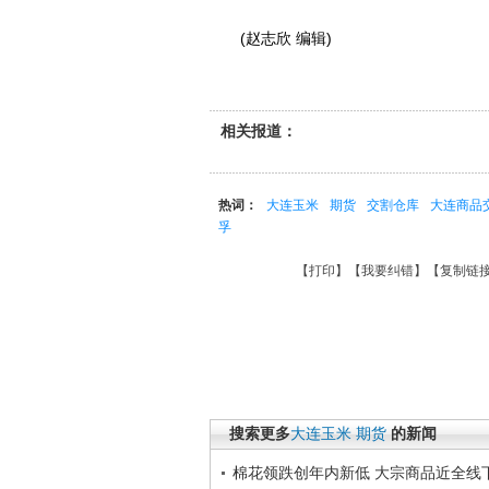
(赵志欣 编辑)
相关报道：
热词：
大连玉米
期货
交割仓库
大连商品
孚
【
打印
】【
我要纠错
】【
复制链
搜索更多
大连玉米
期货
的新闻
棉花领跌创年内新低 大宗商品近全线