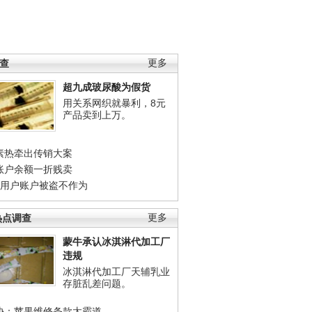
调查
更多
超九成玻尿酸为假货
用关系网织就暴利，8元
产品卖到上万。
素热牵出传销大案
账户余额一折贱卖
店用户账户被盗不作为
热点调查
更多
蒙牛承认冰淇淋代加工厂
违规
冰淇淋代加工厂天辅乳业
存脏乱差问题。
协：苹果维修条款太霸道