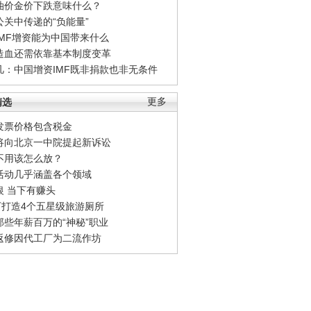
油价金价下跌意味什么？
公关中传递的“负能量”
IMF增资能为中国带来什么
造血还需依靠基本制度变革
凡：中国增资IMF既非捐款也非无条件
精选
更多
发票价格包含税金
将向北京一中院提起新诉讼
不用该怎么放？
活动几乎涵盖各个领域
银 当下有赚头
0万打造4个五星级旅游厕所
那些年薪百万的“神秘”职业
返修因代工厂为二流作坊