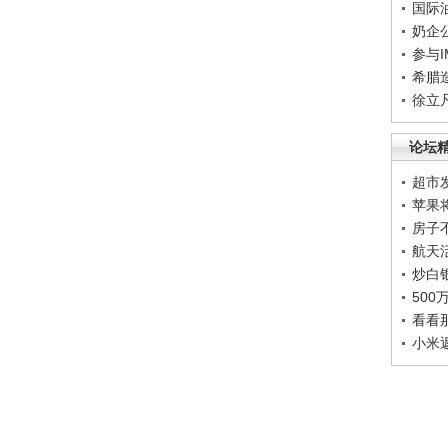
国际
奶企
参与
希腊
徐立
论坛
超市
苹果
房子
航天
炒白
50
看看
小米