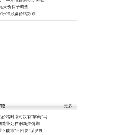
0元天价粽子调查
家乐福涉嫌价格欺诈
解读
更多
品价格时涨时跌有“解药”吗
制造业处在创新关键期
业不能靠“不回复”谋发展