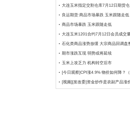
大连玉米指定交割仓库7月12日期货
良运期货:商品市场暴跌 玉米跟随走低
商品市场暴跌 玉米跟随走低
大连玉米1201合约7月12日会员成交
石化类商品涨势放缓 大宗商品回调盘
期市涨跌互现 弱势或将延续
玉米上攻乏力 机构转空后市
[今日观察]CPI涨4.9% 物价如何降？（20
[视频][发改委]资金炒作是农副产品涨