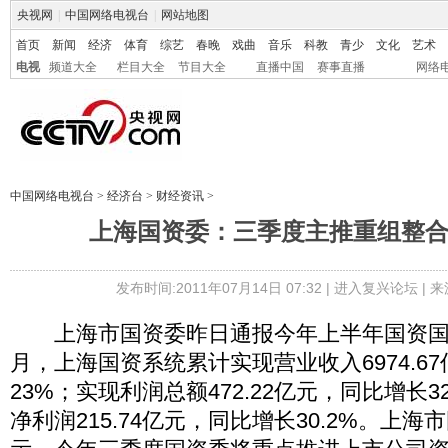
央视网
|
中国网络电视台
|
网站地图
首页
新闻
经济
体育
综艺
春晚
戏曲
音乐
科教
青少
文化
艺术
电视
频道大全
栏目大全
节目大全
直播中国
赛事直播
网络
中国网络电视台
>
经济台
>
财经资讯
>
上海国资委：三季度主推重组整
发布时间:2011年07月14日 07:32 |
进入复兴论坛
| 
上海市国资委昨日通报今年上半年国资国企
月，上海国资系统累计实现营业收入6974.6
23%；实现利润总额472.22亿元，同比增长3
净利润215.74亿元，同比增长30.2%。上