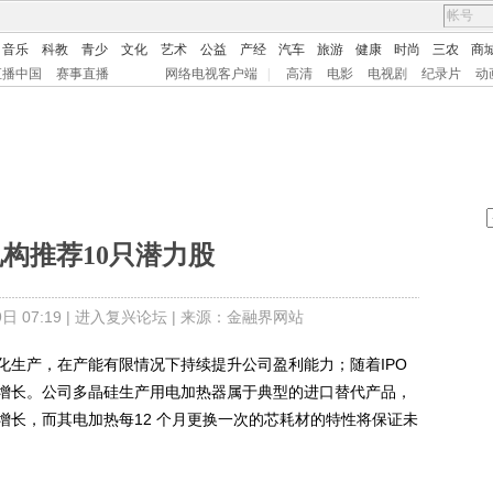
音乐
科教
青少
文化
艺术
公益
产经
汽车
旅游
健康
时尚
三农
商
直播中国
赛事直播
网络电视客户端
|
高清
电影
电视剧
纪录片
动
构推荐10只潜力股
 07:19 |
进入复兴论坛
| 来源：金融界网站
生产，在产能有限情况下持续提升公司盈利能力；随着IPO
增长。公司多晶硅生产用电加热器属于典型的进口替代产品，
增长，而其电加热每12 个月更换一次的芯耗材的特性将保证未