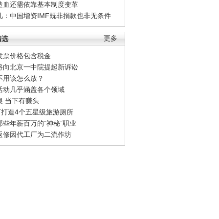
造血还需依靠基本制度变革
凡：中国增资IMF既非捐款也非无条件
精选
更多
发票价格包含税金
将向北京一中院提起新诉讼
不用该怎么放？
活动几乎涵盖各个领域
银 当下有赚头
0万打造4个五星级旅游厕所
那些年薪百万的“神秘”职业
返修因代工厂为二流作坊