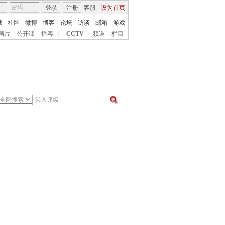
登录
注册
客服
设为首页
城
社区
微博
博客
论坛
访谈
邮箱
游戏
画片
公开课
播客
|
CCTV
频道
栏目