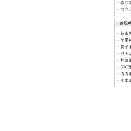
希腊
徐立
论坛
超市
苹果
房子
航天
炒白
50
看看
小米