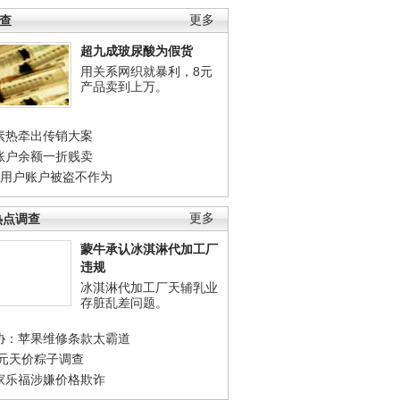
调查
更多
超九成玻尿酸为假货
用关系网织就暴利，8元
产品卖到上万。
素热牵出传销大案
账户余额一折贱卖
店用户账户被盗不作为
热点调查
更多
蒙牛承认冰淇淋代加工厂
违规
冰淇淋代加工厂天辅乳业
存脏乱差问题。
协：苹果维修条款太霸道
0元天价粽子调查
家乐福涉嫌价格欺诈