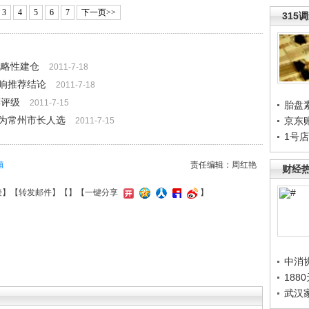
3
4
5
6
7
下一页>>
315
战略性建仓
2011-7-18
响推荐结论
2011-7-18
荐评级
2011-7-15
胎盘
为常州市长人选
京东
2011-7-15
1号
殖
责任编辑：周红艳
财经
接
】【
转发邮件
】【
】
【一键分享
】
中消
188
武汉