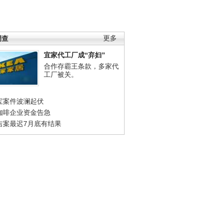
调查
更多
宜家代工厂成“弃妇”
合作存霸王条款，多家代
工厂被关。
宝案件波澜起伏
咖啡企业资金告急
吉案最迟7月底有结果