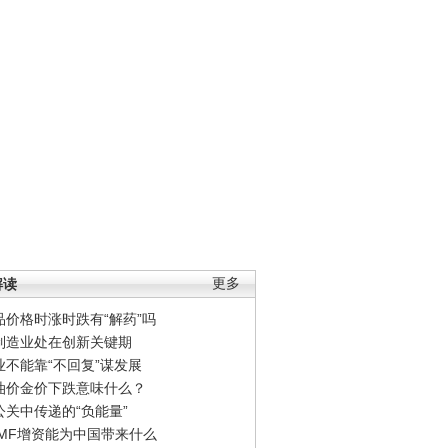
解读
更多
品价格时涨时跌有“解药”吗
制造业处在创新关键期
业不能靠“不回复”谋发展
油价金价下跌意味什么？
公关中传递的“负能量”
IMF增资能为中国带来什么