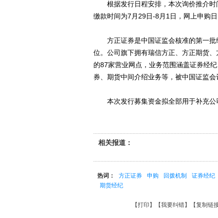
根据发行日程安排，本次询价推介时间为7
缴款时间为7月29日-8月1日，网上申购日
方正证券是中国证监会核准的第一批综合
位。公司旗下拥有瑞信方正、方正期货、方
的87家营业网点，业务范围涵盖证券经
券、期货中间介绍业务等，被中国证监会
本次发行募集资金拟全部用于补充公司资
相关报道：
热词：
方正证券
申购
回拨机制
证券经纪
期货经纪
【
打印
】【
我要纠错
】【
复制链