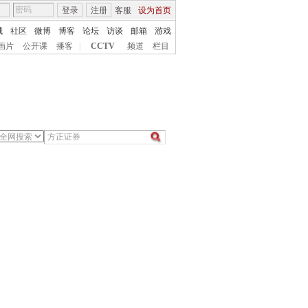
登录
注册
客服
设为首页
城
社区
微博
博客
论坛
访谈
邮箱
游戏
画片
公开课
播客
|
CCTV
频道
栏目