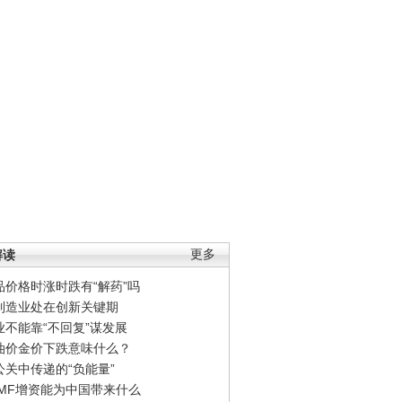
解读
更多
品价格时涨时跌有“解药”吗
制造业处在创新关键期
业不能靠“不回复”谋发展
油价金价下跌意味什么？
公关中传递的“负能量”
IMF增资能为中国带来什么