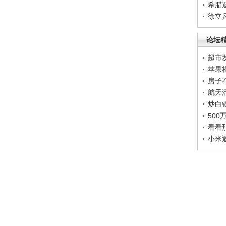
希腊
徐立
论坛
超市
苹果
房子
航天
炒白
50
看看
小米