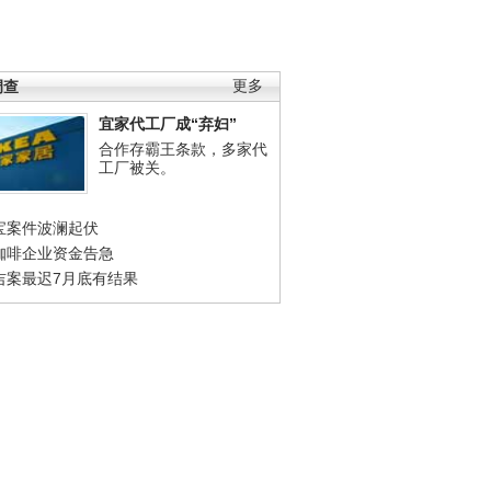
调查
更多
宜家代工厂成“弃妇”
合作存霸王条款，多家代
工厂被关。
宝案件波澜起伏
咖啡企业资金告急
吉案最迟7月底有结果