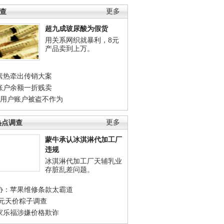
调查
更多
超九成玻尿酸为假货
用关系网织就暴利，8元
产品卖到上万。
素热牵出传销大案
账户余额一折贱卖
店用户账户被盗不作为
热点调查
更多
蒙牛承认冰淇淋代加工厂
违规
冰淇淋代加工厂天辅乳业
存脏乱差问题。
协：苹果维修条款太霸道
0元天价粽子调查
家乐福涉嫌价格欺诈