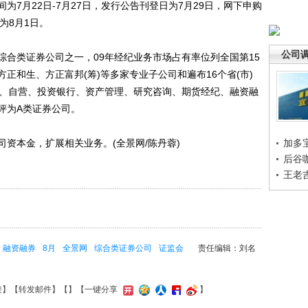
月22日-7月27日，发行公告刊登日为7月29日，网下申购
为8月1日。
公司
类证券公司之一，09年经纪业务市场占有率位列全国第15
正和生、方正富邦(筹)等多家专业子公司和遍布16个省(市)
纪、自营、投资银行、资产管理、研究咨询、期货经纪、融资融
评为A类证券公司。
本金，扩展相关业务。(全景网/陈丹蓉)
加多
后谷
王老
融资融券
8月
全景网
综合类证券公司
证监会
责任编辑：刘名
接
】【
转发邮件
】【
】
【一键分享
】