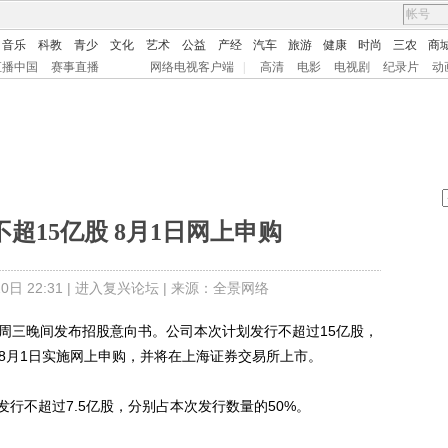
音乐
科教
青少
文化
艺术
公益
产经
汽车
旅游
健康
时尚
三农
商
直播中国
赛事直播
网络电视客户端
|
高清
电影
电视剧
纪录片
动
超15亿股 8月1日网上申购
日 22:31 |
进入复兴论坛
| 来源：全景网络
1)周三晚间发布招股意向书。公司本次计划发行不超过15亿股，
8月1日实施网上申购，并将在上海证券交易所上市。
不超过7.5亿股，分别占本次发行数量的50%。