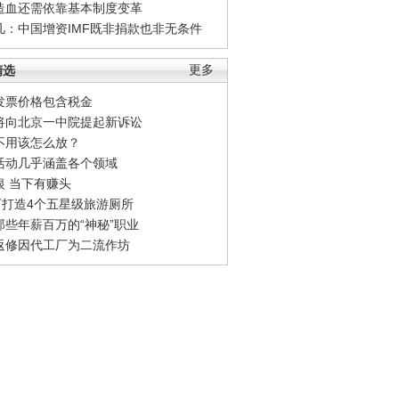
造血还需依靠基本制度变革
凡：中国增资IMF既非捐款也非无条件
精选
更多
发票价格包含税金
将向北京一中院提起新诉讼
不用该怎么放？
活动几乎涵盖各个领域
银 当下有赚头
0万打造4个五星级旅游厕所
那些年薪百万的“神秘”职业
返修因代工厂为二流作坊