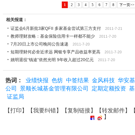
1
2
3
4
5
6
7
8
下一页>>
相关报道：
证监会6月新批3家QFII 多家基金尝试第三方支付
2011-7-21
教师理财攻略：基金保险信用卡一样都不能少
2011-7-20
7月20日上市公司晚间公告速递
2011-7-20
短期理财何必舍近求远 网银专享产品收益率更高
2011-7-20
姚明退役“钱途”依然光明 9年收入超过20亿元
2011-7-20
热词：
业绩快报
色纺
中签结果
金风科技
华安基
公司
景顺长城基金管理有限公司
定期定额投资
基
证监局
【
打印
】【
我要纠错
】【
复制链接
】【
转发邮件
】
】