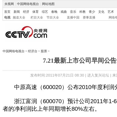
央视网
|
中国网络电视台
|
网站地图
首页
新闻
经济
体育
综艺
春晚
戏曲
音乐
科教
青少
文化
艺术
电视
频道大全
栏目大全
节目大全
直播中国
赛事直播
网络
中国网络电视台
>
经济台
>
股票
>
7.21最新上市公司早间公
发布时间:2011年07月21日 08:30 |
进入复兴论坛
| 
中原高速（600020）公布2010年度利
浙江富润（600070）预计公司2011年1
者的净利润比上年同期增长80%左右。