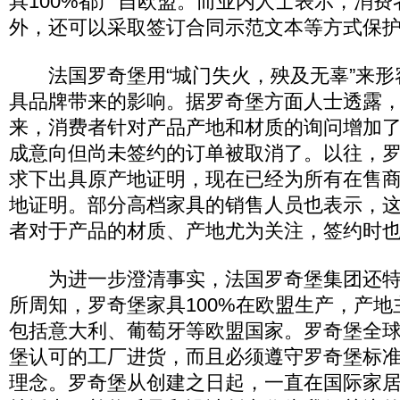
具100%都产自欧盟。而业内人士表示，消
外，还可以采取签订合同示范文本等方式保
法国罗奇堡用“城门失火，殃及无辜”来形容
具品牌带来的影响。据罗奇堡方面人士透露
来，消费者针对产品产地和材质的询问增加
成意向但尚未签约的订单被取消了。以往，
求下出具原产地证明，现在已经为所有在售
地证明。部分高档家具的销售人员也表示，
者对于产品的材质、产地尤为关注，签约时
为进一步澄清事实，法国罗奇堡集团还特
所周知，罗奇堡家具100%在欧盟生产，产
包括意大利、葡萄牙等欧盟国家。罗奇堡全
堡认可的工厂进货，而且必须遵守罗奇堡标
理念。罗奇堡从创建之日起，一直在国际家