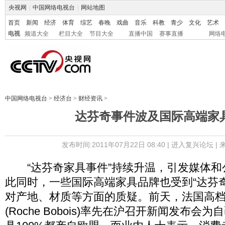
央视网
|
中国网络电视台
|
网站地图
首页
新闻
经济
体育
综艺
春晚
戏曲
音乐
科教
青少
文化
艺术
电视
频道大全
栏目大全
节目大全
直播中国
赛事直播
网络
中国网络电视台
>
经济台
>
财经资讯
>
达芬奇事件波及国际高端家
发布时间:2011年07月22日 08:40 |
进入复兴论坛
|
“达芬奇家具事件”持续升温，引发媒体和
此同时，一些国际高端家具品牌也受到“达芬
对产地、材质等方面的质疑。前天，法国高
(Roche Bobois)率先在沪召开新闻发布