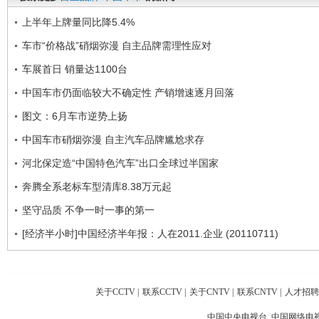
上半年上牌量同比降5.4%
车市“价格战”硝烟弥漫 自主品牌需理性应对
车展首日 销量达1100台
中国车市仍面临较大不确定性 产销增速逐月回落
图文：6月车市逆势上扬
中国车市硝烟弥漫 自主汽车品牌尴尬求存
河北保定造“中国特色汽车”出口全球过半国家
奔腾全系老标车型清库8.38万元起
坚守品质 不争一时一事的第一
[经济半小时]中国经济半年报：人在2011.企业 (20110711)
关于CCTV
|
联系CCTV
|
关于CNTV
|
联系CNTV
|
人才招聘
中国中央电视台 中国网络电