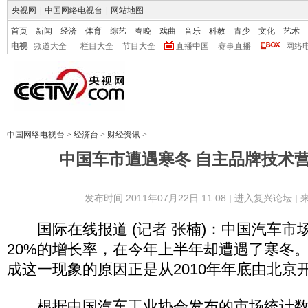
央视网
|
中国网络电视台
|
网站地图
首页
新闻
经济
体育
综艺
春晚
戏曲
音乐
科教
青少
文化
艺术
电视
频道大全
栏目大全
节目大全
直播中国
赛事直播
网络
中国网络电视台
>
经济台
>
财经资讯
>
中国车市遭遇寒冬 自主品牌技术
发布时间:2011年07月22日 11:08 |
进入复兴论坛
|
国际在线报道 (记者 张楠)：中国汽车市
20%的增长率，在今年上半年却遭遇了寒冬
成这一现象的原因正是从2010年年底由北京
根据中国汽车工业协会发布的市场统计数