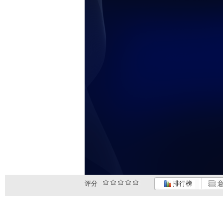
评分
排行榜
意