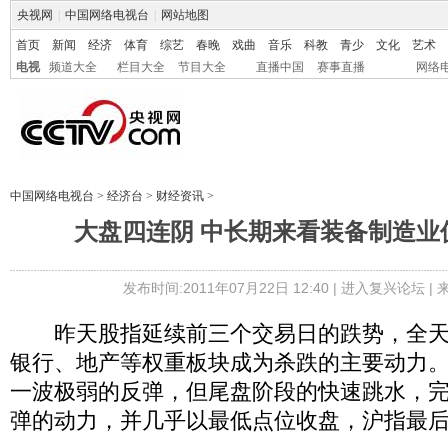
央视网
|
中国网络电视台
|
网站地图
首页
新闻
经济
体育
综艺
春晚
戏曲
音乐
科教
青少
文化
艺术
电视
频道大全
栏目大全
节目大全
直播中国
赛事直播
网络
中国网络电视台
>
经济台
>
财经资讯
>
大盘四连阴 中长期来看装备制造业
发布时间:2011年07月22日 12:40 |
进入复兴论坛
|
昨天股指延续前三个交易日的跌势，全天
银行、地产等权重板块成为杀跌的主要动力
一波极弱的反弹，但尾盘阶段的快速跳水，
弹的动力，并几乎以最低点位收盘，沪指最后收于