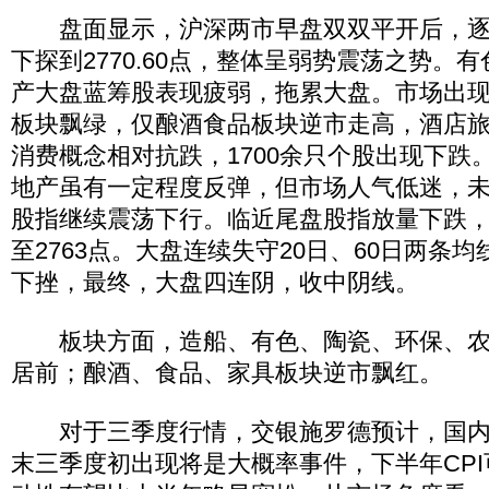
盘面显示，沪深两市早盘双双平开后，逐
下探到2770.60点，整体呈弱势震荡之势。
产大盘蓝筹股表现疲弱，拖累大盘。市场出
板块飘绿，仅酿酒食品板块逆市走高，酒店
消费概念相对抗跌，1700余只个股出现下跌
地产虽有一定程度反弹，但市场人气低迷，
股指继续震荡下行。临近尾盘股指放量下跌
至2763点。大盘连续失守20日、60日两条
下挫，最终，大盘四连阴，收中阴线。
板块方面，造船、有色、陶瓷、环保、农
居前；酿酒、食品、家具板块逆市飘红。
对于三季度行情，交银施罗德预计，国内
末三季度初出现将是大概率事件，下半年CP