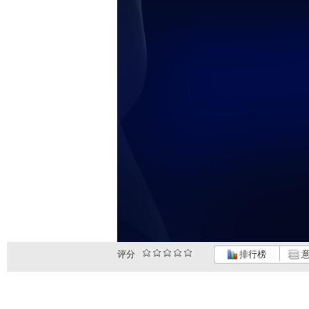
评分
排行榜
意