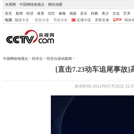
央视网
|
中国网络电视台
|
网站地图
首页
新闻
经济
体育
综艺
春晚
戏曲
音乐
科教
青少
文化
艺术
电视
频道大全
栏目大全
节目大全
直播中国
赛事直播
网络
中国网络电视台
>
经济台
>
经济台滚动新闻
>
[直击7.23动车追尾事
发布时间:2011年07月25日 22:0