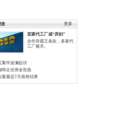
调查
更多
宜家代工厂成“弃妇”
合作存霸王条款，多家代
工厂被关。
宝案件波澜起伏
咖啡企业资金告急
吉案最迟7月底有结果