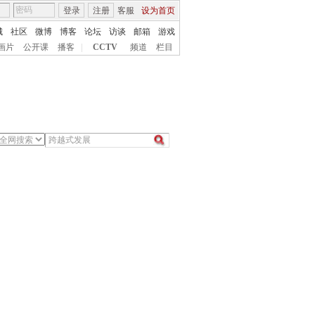
登录
注册
客服
设为首页
城
社区
微博
博客
论坛
访谈
邮箱
游戏
画片
公开课
播客
|
CCTV
频道
栏目