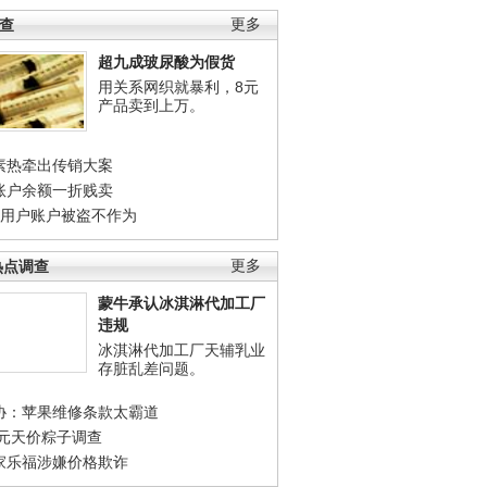
调查
更多
超九成玻尿酸为假货
用关系网织就暴利，8元
产品卖到上万。
素热牵出传销大案
账户余额一折贱卖
店用户账户被盗不作为
热点调查
更多
蒙牛承认冰淇淋代加工厂
违规
冰淇淋代加工厂天辅乳业
存脏乱差问题。
协：苹果维修条款太霸道
0元天价粽子调查
家乐福涉嫌价格欺诈