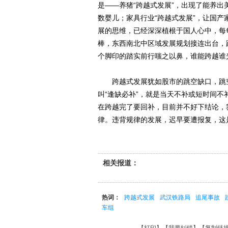
是——养猪“跨越式发展”，出现了能养出
数婴儿；家具行业“跨越式发展”，让国
展的思维，已经深深植根于国人心中，每
棒，东西南北中区域发展规划接连出台，
个脚印的踏实前行嗤之以鼻，谁能跨越谁光
跨越式发展犹如股市的跳空缺口，跳空
叫“逢缺必补”，就是当天不补或短时间
在跨越完了要回补，目前并不好下结论，
律。违背规律的发展，迟早要遭报复，这
相关报道：
热词：
跨越式发展
武汉铁路局
追尾事故
车组