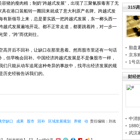
美容猪的瘦肉精；制奶“跨越式发展”，出现了三聚氰胺毒害了无
315
产家具在港口装船转一圈回来就成了意大利原产名牌。跨越式发
每有新领导上来，总是要实践一把跨越式发展，东一榔头西一
跨越式发展遍地开花。都不正常走道，都要跳着跨，对一步一
荣，“跨”而优则仕。
胎盘
高开后不回补，让缺口在那里悬着。然而股市里还有一句话
京东
不补，但早晚会回补。中国经济跨越式发展是不是像股市一样，
1号
我们只能从动车追尾这种奇异的事故中，找寻出经济发展的规
是历史经验告诉我们的。
财经
中消
跳空缺口
成果
股市
回补
区域发展规划
养猪
动
责任编辑：刘名
188
武汉