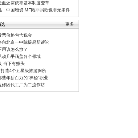
造血还需依靠基本制度变革
凡：中国增资IMF既非捐款也非无条件
精选
更多
发票价格包含税金
将向北京一中院提起新诉讼
不用该怎么放？
活动几乎涵盖各个领域
银 当下有赚头
0万打造4个五星级旅游厕所
那些年薪百万的“神秘”职业
返修因代工厂为二流作坊