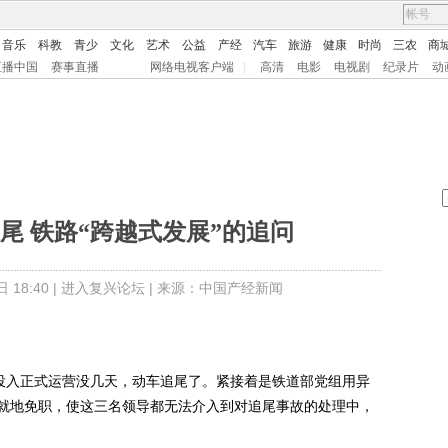
音乐
科教
青少
文化
艺术
公益
产经
汽车
旅游
健康
时尚
三农
商
直播中国
赛事直播
网络电视客户端
|
高清
电影
电视剧
纪录片
动
尾 铁路“跨越式发展”的追问
18:40 |
进入复兴论坛
| 来源：中国产经新闻
投入正式运营没几天，动车追尾了。紧接着是铁道部党组用异
就地免职，使这三名领导都无法介入到对追尾事故的处理中，