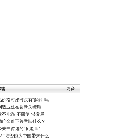
解读
更多
品价格时涨时跌有“解药”吗
制造业处在创新关键期
业不能靠“不回复”谋发展
油价金价下跌意味什么？
公关中传递的“负能量”
IMF增资能为中国带来什么