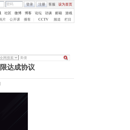
登录
注册
客服
设为首页
城
社区
微博
博客
论坛
访谈
邮箱
游戏
画片
公开课
播客
|
CCTV
频道
栏目
上限达成协议
间