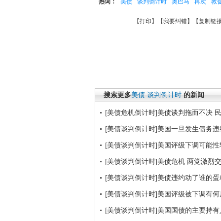
热词：
美债
谈判倒计时
奥巴马
再次
敦
【
打印
】【
我要纠错
】【
复制链
搜索更多
美债
谈判倒计时
的新闻
[美债危机倒计时]美债谈判拖而不决 
[美债谈判倒计时]美国一旦发生债务
[美债谈判倒计时]美国评级下调可能性
[美债谈判倒计时]美债危机 两党激烈
[美债谈判倒计时]美债违约动了谁的蛋
[美债谈判倒计时]美国评级被下调有何
[美债谈判倒计时]美国国债的主要持