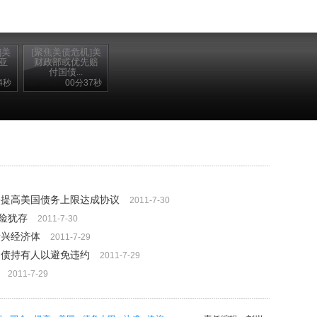
]美
[聚焦美债危机]美
亚
财政部或优先赔
付国债...
4秒
00分37秒
会提高美国债务上限达成协议
2011-7-30
险犹存
2011-7-30
新兴经济体
2011-7-29
国债持有人以避免违约
2011-7-29
2011-7-29