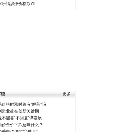
家乐福涉嫌价格欺诈
解读
更多
品价格时涨时跌有“解药”吗
制造业处在创新关键期
业不能靠“不回复”谋发展
油价金价下跌意味什么？
公关中传递的“负能量”