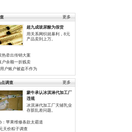
调查
更多
超九成玻尿酸为假货
用关系网织就暴利，8元
产品卖到上万。
素热牵出传销大案
账户余额一折贱卖
店用户账户被盗不作为
热点调查
更多
蒙牛承认冰淇淋代加工厂
违规
冰淇淋代加工厂天辅乳业
存脏乱差问题。
协：苹果维修条款太霸道
0元天价粽子调查