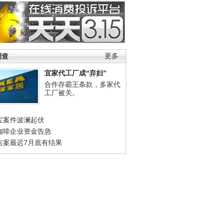
调查
更多
宜家代工厂成“弃妇”
合作存霸王条款，多家代
工厂被关。
宝案件波澜起伏
咖啡企业资金告急
吉案最迟7月底有结果