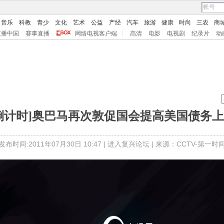
音乐
科教
青少
文化
艺术
公益
产经
汽车
旅游
健康
时尚
三农
商
直播中国
赛事直播
网络电视客户端
|
高清
电影
电视剧
纪录片
动
倒计时]奥巴马再次敦促国会提高美国债务
发布时间:2011年07月30日 10:47 |
进入复兴论坛
| 来源：CCTV-第一时