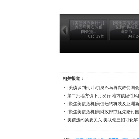
[美债谈判倒计时]
[聚焦美债危机
奥巴马再次敦促
债违约将殃及
国会提...
洲新兴...
01分19秒
04分2
相关报道：
[美债谈判倒计时]奥巴马再次敦促国
第二批地方债下月发行 地方债隐性风
[聚焦美债危机]美债违约将殃及亚洲
[聚焦美债危机]美财政部或优先赔付
美债违约紧要关头 美联储三招可化解