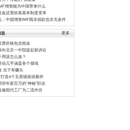
IMF增资能为中国带来什么
造血还需依靠基本制度变革
凡：中国增资IMF既非捐款也非无条件
精选
更多
发票价格包含税金
将向北京一中院提起新诉讼
不用该怎么放？
活动几乎涵盖各个领域
银 当下有赚头
0万打造4个五星级旅游厕所
那些年薪百万的“神秘”职业
返修因代工厂为二流作坊