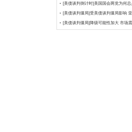
[美债谈判倒计时]美国国会两党为何
[美债谈判僵局]受美债谈判僵局影响 
[美债谈判僵局]降级可能性加大 市场