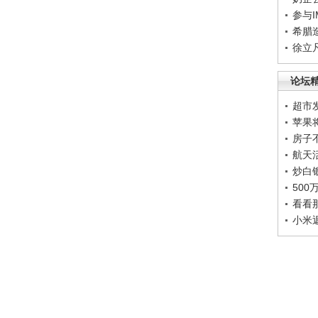
参与
希腊
徐立
论坛
超市
苹果
房子
航天
炒白
50
看看
小米