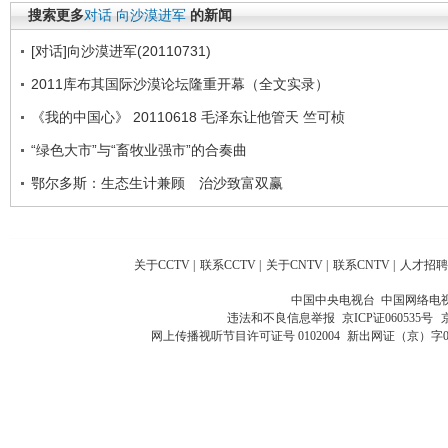
搜索更多
对话
向沙漠进军
的新闻
[对话]向沙漠进军(20110731)
2011库布其国际沙漠论坛隆重开幕（全文实录）
《我的中国心》 20110618 毛泽东让他管天 竺可桢
“绿色大市”与“畜牧业强市”的合奏曲
鄂尔多斯：生态生计兼顾 治沙致富双赢
关于CCTV
|
联系CCTV
|
关于CNTV
|
联系CNTV
|
人才招聘
中国中央电视台 中国网络电
违法和不良信息举报
京ICP证060535号
网上传播视听节目许可证号 0102004
新出网证（京）字0