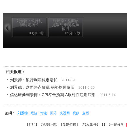
刘景德：银行利
刘景德：盘面热
润稳定增长
点散乱 弱势格局
依旧
03分02秒
05分09秒
相关报道：
刘景德：银行利润稳定增长
2011-8-1
刘景德：盘面热点散乱 弱势格局依旧
2011-6-20
信达证券刘景德：CPI符合预期 A股处在短期底部
2011-6-14
热词：
刘景德
经济
增速
回落
央视网
视频
点播
【
打印
】【
我要纠错
】【
复制链接
】【
转发邮件
】【
】
【一键分享