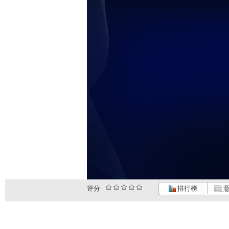
评分
排行榜
意