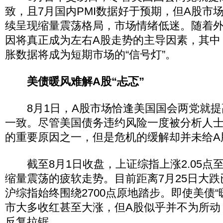
致，且7月国内PMI数据好于预期，但A股市
续呈现缩量震荡格局，市场情绪低迷。随着
因将真正成为左右A股走势的主导因素，其中
胀数据将成为短期市场的“信号灯”。
美债暖风难解A股“忐忑”
8月1日，A股市场恰逢美国国会两党就提
一致。尽管美国债务违约风险一度被分析人士
的重要原因之一，但是危机的缓解却并未给A
截至8月1日收盘，上证综指上涨2.05点至
缩量震荡的疲软走势。目前距离7月25日大
沪综指始终围绕2700点原地踏步。即使美债“
市大多收红甚至大涨，但A股似乎并不为所动，
反复拉锯。