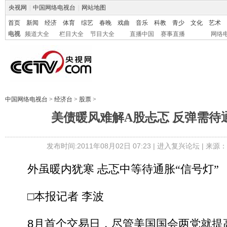
央视网
|
中国网络电视台
|
网站地图
首页
新闻
经济
体育
综艺
春晚
戏曲
音乐
科教
青少
文化
艺术
电视
频道大全
栏目大全
节目大全
直播中国
赛事直播
网络
中国网络电视台
>
经济台
>
股票
>
美债暖风难解A股忐忑 反弹需待
发布时间:2011年08月02日 07:23 |
进入复兴论坛
| 来源
外虽暖内犹寒 忐忑中等待通胀“信号灯”
□本报记者 李波
8月首个交易日，尽管美国国会两党就提