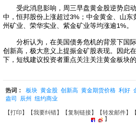
受此消息影响，周三早盘黄金股逆势启动
中，恒邦股份上涨超过3%；中金黄金、山东
州矿业、荣华实业、紫金矿业等均涨逾1%。
分析认为，在美国债务危机的背景下国际
创新高，极大意义上提振金矿股表现。因此
下，短线建议投资者重点关注关注黄金板块
热词：
板块
黄金股
创新高
黄金期货价格
利好
盎司
辰州
纽约商业
【
打印
】【
我要纠错
】【
复制链接
】【
转发邮件
】
】