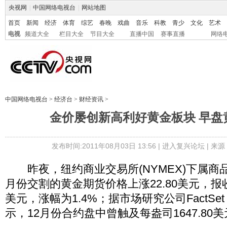
央视网
|
中国网络电视台
|
网站地图
首页
新闻
经济
体育
综艺
春晚
戏曲
音乐
科教
青少
文化
艺术
电视
频道大全
栏目大全
节目大全
直播中国
赛事直播
网络
中国网络电视台
>
经济台
>
财经资讯
>
金价屡创新高利好黄金板块 早盘
发布时间:2011年08月03日 13:56 |
进入复兴论坛
| 来
昨夜，纽约商业交易所(NYMEX)下属商品交
月份交割的黄金期货价格上涨22.80美元，报收于
美元，涨幅为1.4%；据市场研究公司FactSet R
示，12月份合约盘中曾触及每盎司1647.80