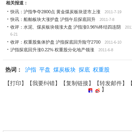
相关报道：
快讯：沪指争夺2800点 黄金煤炭板块逆市上涨
2011-7-19
快讯：船舶板块大涨护盘 沪指午后探底回升
2011-7-8
收评：水泥、煤炭板块领涨大盘 沪指涨0.96%终结四连阴
201
6-21
收评：权重股集体护盘 沪指探底回升险守2700
2011-6-10
沪指探底回升涨0.22% 权重股分化地产领涨
2011-6-8
热词：
沪指
平盘
煤炭板块
探底
权重股
【
打印
】【
我要纠错
】【
复制链接
】【
转发邮件
】
】