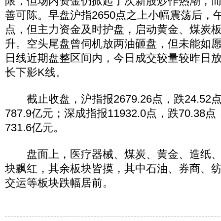
限，但场内资金仍掀起了次新股炒作热潮，
善可陈。早盘沪指2650点之上小幅震荡后，午
点，但主力资金及时护盘，启动黄金、煤炭
升。空头尾盘曾伺机放两油砸盘，但未能如
日线近期盘整区间内，今日成交较量较昨日放
长下影K线。
截止收盘，沪指报2679.26点，跌24.52点
787.9亿元；深成指报11932.0点，跌70.38
731.6亿元。
盘面上，医疗器械、煤炭、黄金、造纸、
块飘红，其余板块皆摸，其中石油、券商、
交运等板块跌幅居前。