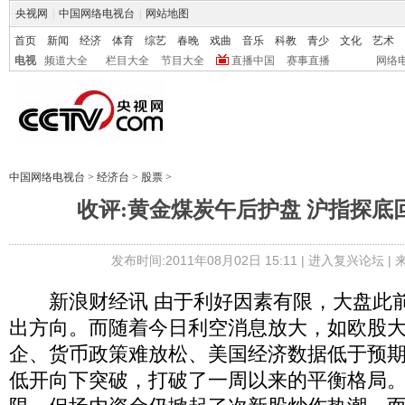
央视网
|
中国网络电视台
|
网站地图
首页
新闻
经济
体育
综艺
春晚
戏曲
音乐
科教
青少
文化
艺术
电视
频道大全
栏目大全
节目大全
直播中国
赛事直播
网络
中国网络电视台
>
经济台
>
股票
>
收评:黄金煤炭午后护盘 沪指探底回
发布时间:2011年08月02日 15:11 |
进入复兴论坛
|
新浪财经讯 由于利好因素有限，大盘此前
出方向。而随着今日利空消息放大，如欧股大跌
企、货币政策难放松、美国经济数据低于预
低开向下突破，打破了一周以来的平衡格局