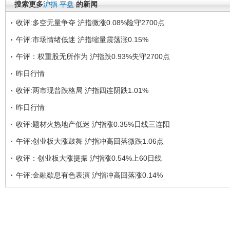
搜索更多
沪指
平盘
的新闻
收评:多空无量争夺 沪指微涨0.08%险守2700点
午评:市场情绪低迷 沪指缩量震荡涨0.15%
午评：权重股无所作为 沪指跌0.93%失守2700点
昨日行情
收评:两市现普跌格局 沪指四连阴跌1.01%
昨日行情
收评:题材火热地产低迷 沪指涨0.35%日线三连阳
午评:创业板大涨鼓舞 沪指冲高回落微跌1.06点
收评：创业板大涨提振 沪指涨0.54%上60日线
午评:金融歇息有色表演 沪指冲高回落涨0.14%