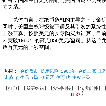
据看，国际金价走势的确与美国同期外债规
关关系。
总体而言，在纸币危机的主导之下，金价
同时，美国主权评级被下调及其引发的系统
上涨节奏。按照美元的实际购买力计算，目
未突破1980年的高点850美元/盎司。从这
数百美元的上涨空间。
热词：
金价后市
信用风险
1980年
金价上涨
上
走势
衍生品市场
欧元区
创可贴
主权评级
【
打印
】【
我要纠错
】【
复制链接
】【
转发邮件
】
】