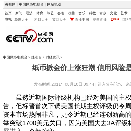
央视网
|
中国网络电视台
|
网站地图
首页
新闻
经济
体育
综艺
春晚
戏曲
音乐
科教
青少
文化
艺术
电视
频道大全
栏目大全
节目大全
直播中国
赛事直播
网络
中国网络电视台
>
经济台
>
财经资讯
>
纸币掀金价上涨狂潮 信用风险
发布时间:2011年08月10日 09:44 |
进入复兴论坛
| 
虽然近期国际评级机构已经对美国的主权
告，但标普首次下调美国长期主权评级仍令
资本市场热闹非凡，更令近期已经连创新高
举突破1700美元关口，因为美国失去3A评