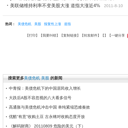
美联储维持利率不变美股大涨 道指大涨近4%
2011-8-10
热词：
美债危机
美股
报复性上涨
道指
【
打印
】【
我要纠错
】【
复制链接
】【
转发邮件
】【
】
【一键分享
搜索更多
美债危机
美股
的新闻
中青报：美债危机下的中国居民收入增长
大跌后A股不容忽视的八大看多信号
高通胀与美债危机冲击中国 单纯紧缩恐难奏效
优酷“有意”收购土豆 古永锵对收购态度开放
《解码财商》 20110809 危险的美元（下）