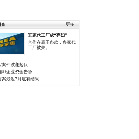
调查
更多
宜家代工厂成“弃妇”
合作存霸王条款，多家代
工厂被关。
宝案件波澜起伏
咖啡企业资金告急
吉案最迟7月底有结果