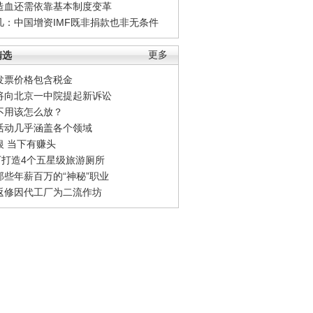
造血还需依靠基本制度变革
凡：中国增资IMF既非捐款也非无条件
精选
更多
发票价格包含税金
将向北京一中院提起新诉讼
不用该怎么放？
活动几乎涵盖各个领域
银 当下有赚头
0万打造4个五星级旅游厕所
那些年薪百万的“神秘”职业
返修因代工厂为二流作坊