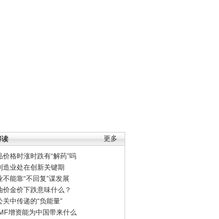
解读
更多
品价格时涨时跌有“解药”吗
制造业处在创新关键期
业不能靠“不回复”谋发展
油价金价下跌意味什么？
公关中传递的“负能量”
IMF增资能为中国带来什么