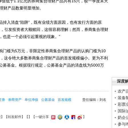
值低于1.1亿元的券商集合理财产品共有15只，较一季度末大
合理财产品数量明显增加。
掉入清盘“陷阱”，既有业绩方面原因，也有发行方面的原
降，引发投资者大额赎回，这很容易理解；然而，券商集合理财
，也是一个必须引起重视的现象。”
门槛为5万元，非限定性券商集合理财产品的认购门槛为10
门槛，这令绝大多数券商集合理财产品的首发规模偏小。更为不利
公募基金。根据现行规定，公募基金产品的清盘线为5000万
深度
农产
装备
证券
券商资产
单位净值
公募基金
首发规模
责任编辑：刘名
彩票
国际
接
】【
转发邮件
】【
】
【一键分享
】
奶企
参与