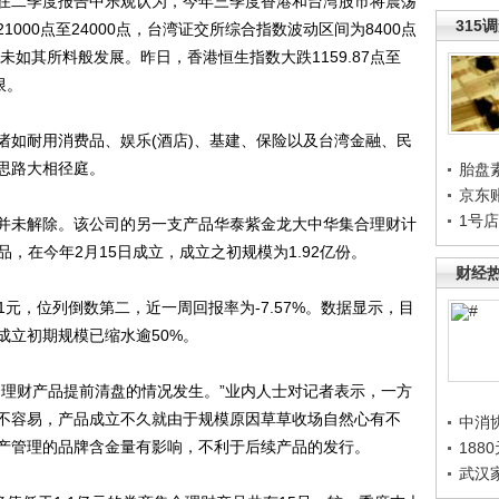
二季度报告中乐观认为，今年三季度香港和台湾股市将震荡
315
000点至24000点，台湾证交所综合指数波动区间为8400点
未如其所料般发展。昨日，香港恒生指数大跌1159.87点至
限。
如耐用消费品、娱乐(酒店)、基建、保险以及台湾金融、民
思路大相径庭。
胎盘
京东
1号
未解除。该公司的另一支产品华泰紫金龙大中华集合理财计
品，在今年2月15日成立，成立之初规模为1.92亿份。
财经
1元，位列倒数第二，近一周回报率为-7.57%。数据显示，目
成立初期规模已缩水逾50%。
理财产品提前清盘的情况发生。”业内人士对记者表示，一方
不容易，产品成立不久就由于规模原因草草收场自然心有不
中消
产管理的品牌含金量有影响，不利于后续产品的发行。
188
武汉