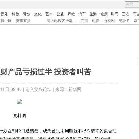
音乐
科教
青少
文化
艺术
公益
产经
汽车
旅游
健康
时尚
三农
商
直播中国
赛事直播
网络电视客户端
|
高清
电影
电视剧
纪录片
动
财产品亏损过半 投资者叫苦
日 09:40 |
进入复兴论坛
| 来源：新华网
资料图
划在8月2日遭清盘，成为首只未到期就不得不清算的集合理
泰紫金智富遭清盘，华泰紫金龙缩水也超过50%，如此表现，