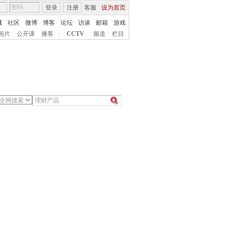
登录
注册
客服
设为首页
城
社区
微博
博客
论坛
访谈
邮箱
游戏
画片
公开课
播客
|
CCTV
频道
栏目