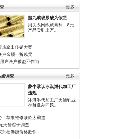
调查
更多
超九成玻尿酸为假货
用关系网织就暴利，8元
产品卖到上万。
素热牵出传销大案
账户余额一折贱卖
店用户账户被盗不作为
热点调查
更多
蒙牛承认冰淇淋代加工厂
违规
冰淇淋代加工厂天辅乳业
存脏乱差问题。
协：苹果维修条款太霸道
0元天价粽子调查
家乐福涉嫌价格欺诈