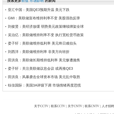
搜索更多
前值
市场影响
的新闻
亚汇中国：美国QE3预期升温 美元下跌
GMI：美联储宣布维持利率不变 美股强劲反弹
刘俊贤：美经济放缓 弱势美元政策继续绑架全球
吴泊亿：美联储维持利率不变 执行宽松货币政策
娄子轩：美联储维持低利率 美元终日难抬头
刘西洋：美联储维持利率 非美方向转折
田洪良：美联储长期维持低利率 美元惨遭抛售
娄子轩：关注美联储议息会议 或再推QE3
田洪良：风暴袭击全球资本市场 美元乱中取胜
钰佳国际：美国3A评级下调 市场情绪再度恐慌
关于CCTV
|
联系CCTV
|
关于CNTV
|
联系CNTV
|
人才招聘