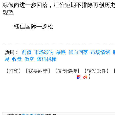
标倾向进一步回落，汇价短期不排除再创历
观望
钰佳国际—罗松
热词：
前值
市场影响
暴跌
倾向回落
市场情绪
易
收盘
做空
随机指标
【
打印
】【
我要纠错
】【
复制链接
】【
转发邮件
】
】