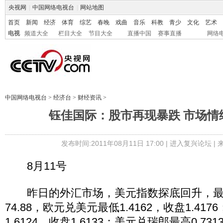
央视网
|
中国网络电视台
|
网站地图
首页
新闻
经济
体育
综艺
春晚
戏曲
音乐
科教
青少
文化
艺术
电视
频道大全
栏目大全
节目大全
直播中国
赛事直播
网络
中国网络电视台
>
经济台
>
财经资讯
>
钰佳国际：股市再现暴跌 市场情
发布时间:2011年08月11日 17:00 |
进入复兴论坛
|
8月11号
昨日的外汇市场，美元指数探底回升，最高报
74.88，欧元兑美元最低1.4162，收盘1.41
1.6124，收盘1.6133；美元兑瑞郎最高0.731