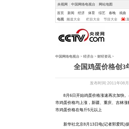
央视网
|
中国网络电视台
|
网站地图
首页
新闻
经济
体育
综艺
春晚
戏曲
电视
频道大全
栏目大全
节目大全
中国网络电视台
>
经济台
>
财经资讯
>
全国鸡蛋价格创3
发布时间:2011年08月14
8月6日开始鸡蛋价格涨速再次加快。与7
市鸡蛋价格均上涨，新疆、重庆、吉林涨幅居
市鸡蛋价格在每斤5元以上
新华社北京8月13日电(记者郭爱民)