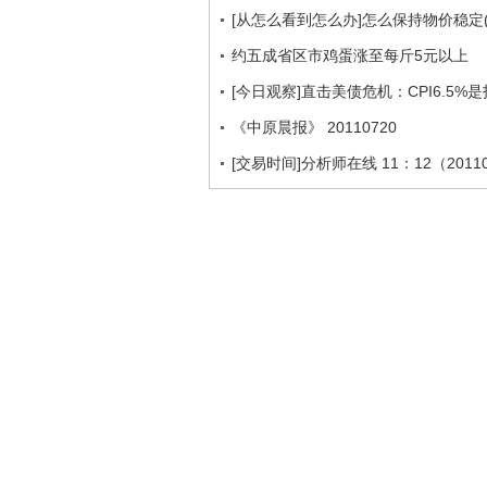
[从怎么看到怎么办]怎么保持物价稳定(20
约五成省区市鸡蛋涨至每斤5元以上
[今日观察]直击美债危机：CPI6.5%是
《中原晨报》 20110720
[交易时间]分析师在线 11：12（2011