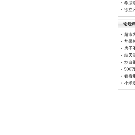
希腊
徐立
论坛
超市
苹果
房子
航天
炒白
50
看看
小米