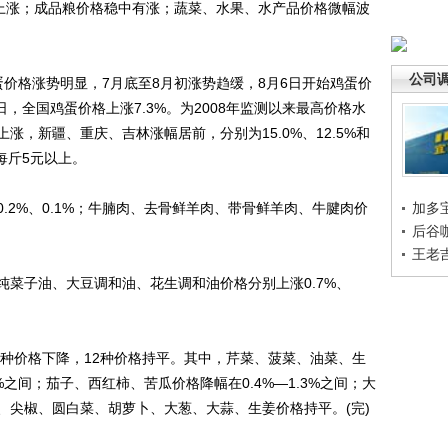
格上涨；成品粮价格稳中有涨；蔬菜、水果、水产品价格微幅波
公司
格涨势明显，7月底至8月初涨势趋缓，8月6日开始鸡蛋价
日，全国鸡蛋价格上涨7.3%。为2008年监测以来最高价格水
，新疆、重庆、吉林涨幅居前，分别为15.0%、12.5%和
每斤5元以上。
2%、0.1%；牛腩肉、去骨鲜羊肉、带骨鲜羊肉、牛腱肉价
加多
后谷
王老
子油、大豆调和油、花生调和油价格分别上涨0.7%、
种价格下降，12种价格持平。其中，芹菜、菠菜、油菜、生
%之间；茄子、西红柿、苦瓜价格降幅在0.4%—1.3%之间；大
、尖椒、圆白菜、胡萝卜、大葱、大蒜、生姜价格持平。(完)