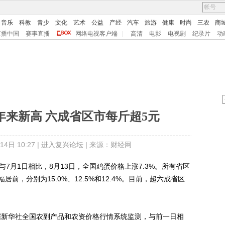
音乐
科教
青少
文化
艺术
公益
产经
汽车
旅游
健康
时尚
三农
商
直播中国
赛事直播
网络电视客户端
|
高清
电影
电视剧
纪录片
动
年来新高 六成省区市每斤超5元
日 10:27 |
进入复兴论坛
| 来源：财经网
月1日相比，8月13日，全国鸡蛋价格上涨7.3%。所有省区
前，分别为15.0%、12.5%和12.4%。目前，超六成省区
据新华社全国农副产品和农资价格行情系统监测，与前一日相