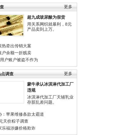
调查
更多
超九成玻尿酸为假货
用关系网织就暴利，8元
产品卖到上万。
素热牵出传销大案
账户余额一折贱卖
店用户账户被盗不作为
热点调查
更多
蒙牛承认冰淇淋代加工厂
违规
冰淇淋代加工厂天辅乳业
存脏乱差问题。
协：苹果维修条款太霸道
0元天价粽子调查
家乐福涉嫌价格欺诈