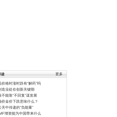
解读
更多
品价格时涨时跌有“解药”吗
制造业处在创新关键期
业不能靠“不回复”谋发展
油价金价下跌意味什么？
公关中传递的“负能量”
IMF增资能为中国带来什么