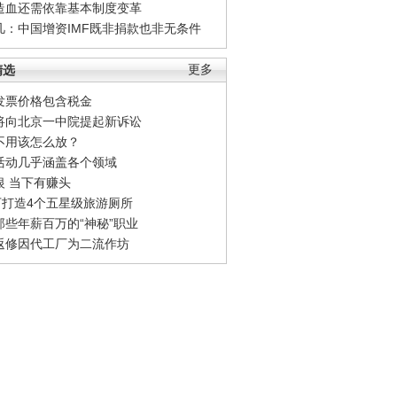
造血还需依靠基本制度变革
凡：中国增资IMF既非捐款也非无条件
精选
更多
发票价格包含税金
将向北京一中院提起新诉讼
不用该怎么放？
活动几乎涵盖各个领域
银 当下有赚头
0万打造4个五星级旅游厕所
那些年薪百万的“神秘”职业
返修因代工厂为二流作坊