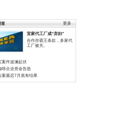
调查
更多
宜家代工厂成“弃妇”
合作存霸王条款，多家代
工厂被关。
宝案件波澜起伏
咖啡企业资金告急
吉案最迟7月底有结果