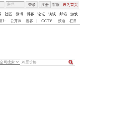
登录
注册
客服
设为首页
城
社区
微博
博客
论坛
访谈
邮箱
游戏
画片
公开课
播客
|
CCTV
频道
栏目