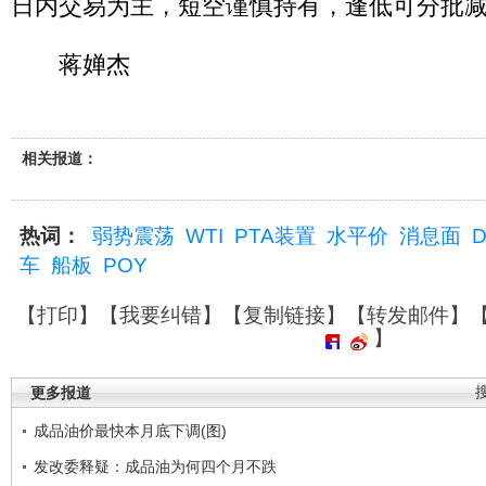
日内交易为主，短空谨慎持有，逢低可分批
蒋婵杰
相关报道：
热词：
弱势震荡
WTI
PTA装置
水平价
消息面
D
车
船板
POY
【
打印
】【
我要纠错
】【
复制链接
】【
转发邮件
】
】
更多报道
成品油价最快本月底下调(图)
发改委释疑：成品油为何四个月不跌