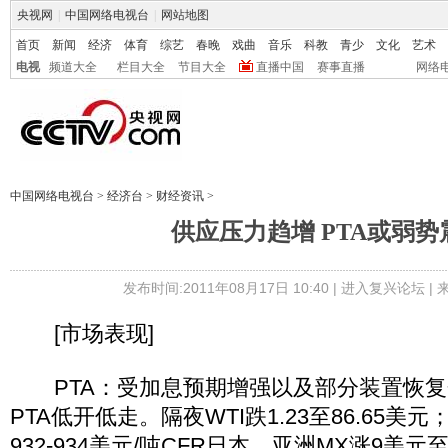
央视网
|
中国网络电视台
|
网站地图
首页
新闻
经济
体育
综艺
春晚
戏曲
音乐
科教
青少
文化
艺术
电视
频道大全
栏目大全
节目大全
直播中国
赛事直播
网络
中国网络电视台
>
经济台
>
财经资讯
>
供应压力趋增 PTA或弱势
发布时间:2011年08月17日 10:40 |
进入复兴论坛
|
[市场表现]
PTA：受加息预期增强以及部分装置恢复
PTA低开低走。隔夜WTI跌1.23至86.65美
932-934美元/吨CFR日本。亚洲MX涨9美元至1