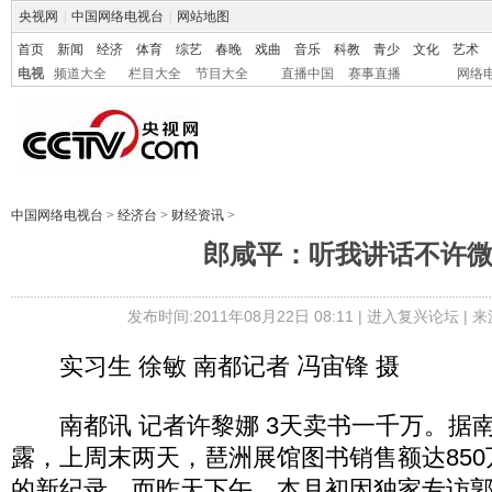
央视网
|
中国网络电视台
|
网站地图
首页
新闻
经济
体育
综艺
春晚
戏曲
音乐
科教
青少
文化
艺术
电视
频道大全
栏目大全
节目大全
直播中国
赛事直播
网络
中国网络电视台
>
经济台
>
财经资讯
>
郎咸平：听我讲话不许
发布时间:2011年08月22日 08:11 |
进入复兴论坛
| 
实习生 徐敏 南都记者 冯宙锋 摄
南都讯 记者许黎娜 3天卖书一千万。据
露，上周末两天，琶洲展馆图书销售额达85
的新纪录。而昨天下午，本月初因独家专访