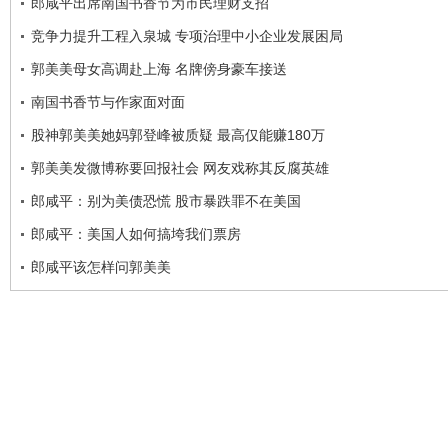
郎咸平出席南国书香节为市民理财支招
竞争力提升工程入泉城 专项治理中小企业发展困局
郭美美母女高调赴上海 名牌傍身豪车接送
南国书香节与作家面对面
股神郭美美她妈郭登峰被质疑 最高仅能赚180万
郭美美发微博称要回报社会 网友戏称其反腐英雄
郎咸平：别为美债恐慌 股市暴跌罪不在美国
郎咸平：美国人如何搞垮我们票房
郎咸平该怎样问郭美美