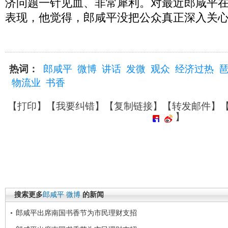
济问题一针见血、非常犀利。对最近郎咸平
表现，他觉得，郎咸平没把公众真正深入关
热词：
郎咸平
微博
讲话
发微
观众
经济过热
物流业
书香
【
打印
】【
我要纠错
】【
复制链接
】【
转发邮件
】
】
搜索更多
郎咸平
微博
的新闻
郎咸平出席南国书香节为市民理财支招