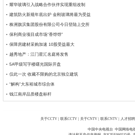
耀华玻璃引入战略合作伙伴实现重组改制
建筑防火新规年底出炉 金刚玻璃将最为受益
株洲旗滨集团股份有限公司今日登陆上交所
保利商业项目成市场“香饽饽”
保障房建材采购加速 10股受益最大
越秀地产：江门星汇名庭将发售
5A甲级写字楼曙光国际开盘
仅此一次 收藏不限购的北京独立建筑
“解构”大东裕城市综合体
钱江南岸品质楼盘标杆
关于CCTV
|
联系CCTV
|
关于CNTV
|
联系CNTV
|
人才招聘
中国中央电视台 中国网络电
违法和不良信息举报
京ICP证060535号