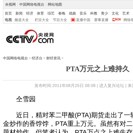
央视网
|
中国网络电视台
|
网站地图
首页
新闻
经济
体育
综艺
春晚
戏曲
音乐
科教
青少
文化
艺术
电视
频道大全
栏目大全
节目大全
直播中国
赛事直播
网络
中国网络电视台
>
经济台
>
财经资讯
>
PTA万元之上难持久
发布时间:2011年08月25日 08:08 |
进入复兴论坛
| 
仝雪园
近日，精对苯二甲酸(PTA)期货走出了一
金炒作的香饽饽，PTA重上万元。虽然有对二甲
题材炒作，但笔者认为，PTA万点之上难生