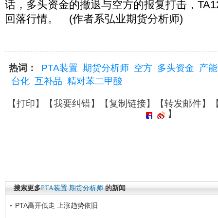
话，多头资金的撤退与空方的报复打击，TA1
回落行情。 (作者系弘业期货分析师)
热词：
PTA装置
期货分析师
空方
多头资金
产能
台化
互补品
精对苯二甲酸
【
打印
】【
我要纠错
】【
复制链接
】【
转发邮件
】
】
搜索更多
PTA装置
期货分析师
的新闻
PTA高开低走 上涨趋势依旧