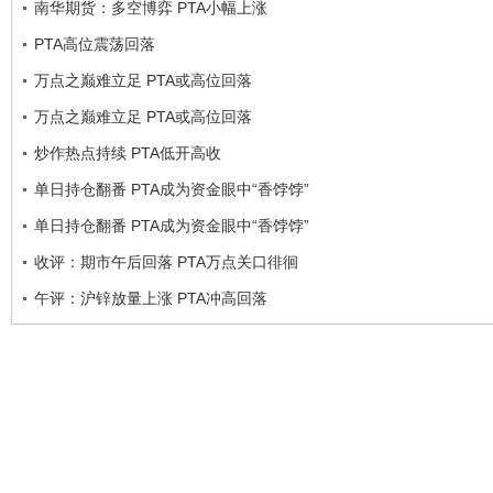
南华期货：多空博弈 PTA小幅上涨
PTA高位震荡回落
万点之巅难立足 PTA或高位回落
万点之巅难立足 PTA或高位回落
炒作热点持续 PTA低开高收
单日持仓翻番 PTA成为资金眼中“香饽饽”
单日持仓翻番 PTA成为资金眼中“香饽饽”
收评：期市午后回落 PTA万点关口徘徊
午评：沪锌放量上涨 PTA冲高回落