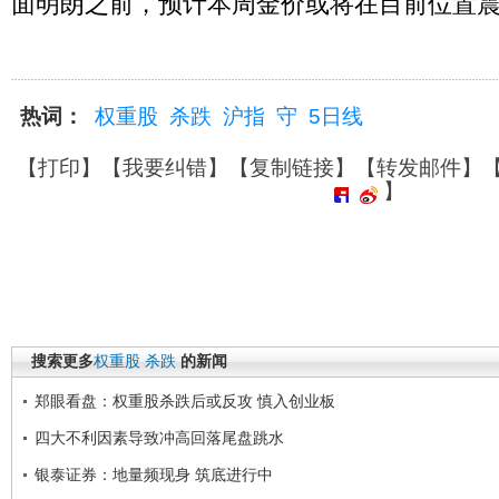
面明朗之前，预计本周金价或将在目前位置震
热词：
权重股
杀跌
沪指
守
5日线
【
打印
】【
我要纠错
】【
复制链接
】【
转发邮件
】
】
搜索更多
权重股
杀跌
的新闻
郑眼看盘：权重股杀跌后或反攻 慎入创业板
四大不利因素导致冲高回落尾盘跳水
银泰证券：地量频现身 筑底进行中