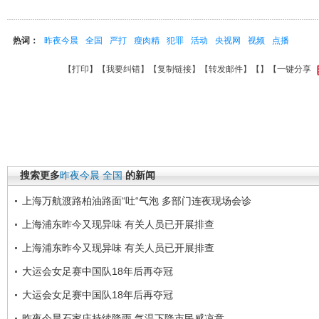
热词：
昨夜今晨
全国
严打
瘦肉精
犯罪
活动
央视网
视频
点播
【
打印
】【
我要纠错
】【
复制链接
】【
转发邮件
】【
】
【一键分享
搜索更多
昨夜今晨
全国
的新闻
上海万航渡路柏油路面“吐“气泡 多部门连夜现场会诊
上海浦东昨今又现异味 有关人员已开展排查
上海浦东昨今又现异味 有关人员已开展排查
大运会女足赛中国队18年后再夺冠
大运会女足赛中国队18年后再夺冠
昨夜今晨石家庄持续降雨 气温下降市民感凉意