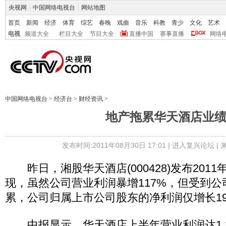
央视网
|
中国网络电视台
|
网站地图
首页
新闻
经济
体育
综艺
春晚
戏曲
音乐
科教
青少
文化
艺术
电视
频道大全
栏目大全
节目大全
直播中国
赛事直播
网络
中国网络电视台
>
经济台
>
财经资讯
>
地产拖累华天酒店业
发布时间:2011年08月30日 17:01 |
进入复兴论坛
|
昨日，湘股华天酒店(000428)发布201
现，虽然公司营业利润暴增117%，但受到
累，公司归属上市公司股东的净利润仅增长19.
中报显示，华天酒店上半年营业利润达1.