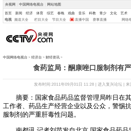
央视网
|
中国网络电视台
|
网站地图
首页
新闻
经济
体育
综艺
春晚
戏曲
音乐
科教
青少
文化
艺术
电视
频道大全
栏目大全
节目大全
直播中国
赛事直播
网络
中国网络电视台
>
经济台
>
财经资讯
>
食药监局：酮康唑口服制剂有
发布时间:2011年09月01日 11:28 |
进入复兴论坛
| 
摘要：国家食品药品监督管理局昨日在其
工作者、药品生产经营企业以及公众，警惕
服制剂的严重肝毒性问题。
南都讯 记者刘苗发自北京 国家食品药品