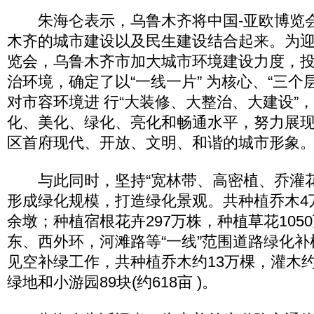
朱海仑表示，乌鲁木齐将中国-亚欧博览
木齐的城市建设以及民生建设结合起来。为迎
览会，乌鲁木齐市加大城市环境建设力度，投
治环境，确定了以“一线一片” 为核心、“三个
对市容环境进 行“大装修、大整治、大建设”
化、美化、绿化、亮化和畅通水平，努力展
区首府现代、开放、文明、和谐的城市形象
与此同时，坚持“宽林带、高密植、乔灌花
形成绿化规模，打造绿化景观。共种植乔木4万
余墩；种植宿根花卉297万株，种植草花105
东、西外环，河滩路等“一线”范围道路绿化
见空补绿工作，共种植乔木约13万棵，灌木约
绿地和小游园89块(约618亩 )。