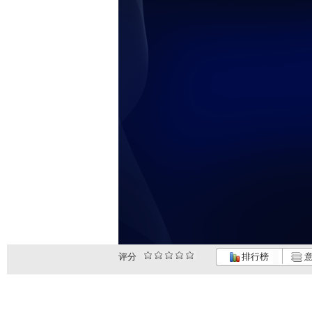
评分
排行榜
意