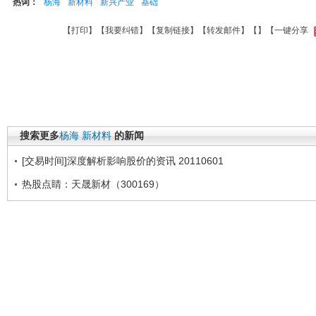
热词：
杨海
新材料
新兴产业
基础
【
打印
】【
我要纠错
】【
复制链接
】【
转发邮件
】【
】
【一键分享
搜索更多
杨海
新材料
的新闻
[交易时间]深度解析影响股价的资讯 20110601
热股点睛：天晟新材（300169）