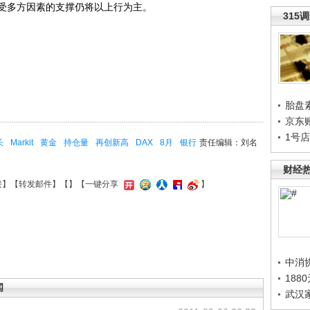
受多方因素的支撑仍将以上行为主。
315
胎盘
京东
1号
长
Markit
黄金
持仓量
再创新高
DAX
8月
银行
责任编辑：刘名
财经
接
】【
转发邮件
】【
】
【一键分享
】
中消
188
闻
武汉