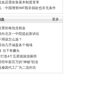
造血还需依靠基本制度变革
凡：中国增资IMF既非捐款也非无条件
精选
更多
发票价格包含税金
将向北京一中院提起新诉讼
不用该怎么放？
活动几乎涵盖各个领域
银 当下有赚头
0万打造4个五星级旅游厕所
那些年薪百万的“神秘”职业
返修因代工厂为二流作坊