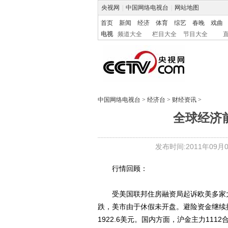
央视网
|
中国网络电视台
|
网站地图
首页
新闻
经济
体育
综艺
春晚
戏曲
电视
频道大全
栏目大全
节目大全
中国网络电视台
>
经济台
>
财经资讯
>
全球经济
发布时间:2011年09月06
行情回顾：
受美国联邦住房融资局起诉欧美多家大
跌，美市由于休假未开盘。避险资金继续
1922.6美元。国内方面，沪金主力111