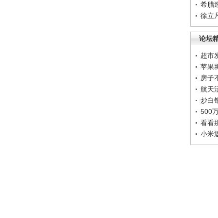
希腊
徐立
论坛
超市
苹果
房子
航天
炒白
50
看看
小米