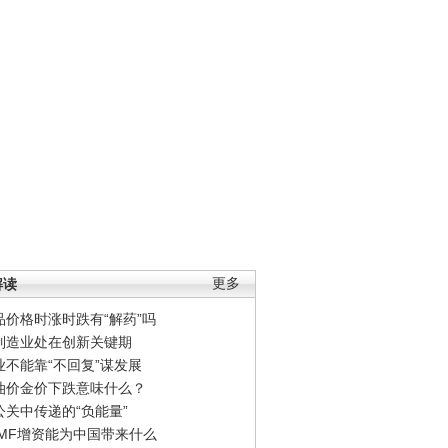
解读
更多
品价格时涨时跌有“解药”吗
制造业处在创新关键期
业不能靠“不回复”谋发展
油价金价下跌意味什么？
公关中传递的“负能量”
IMF增资能为中国带来什么