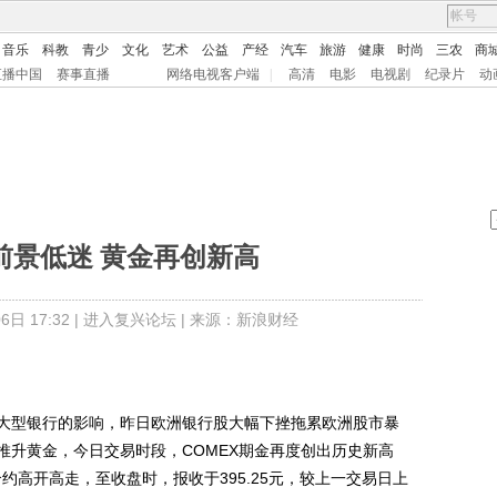
音乐
科教
青少
文化
艺术
公益
产经
汽车
旅游
健康
时尚
三农
商
直播中国
赛事直播
网络电视客户端
|
高清
电影
电视剧
纪录片
动
前景低迷 黄金再创新高
日 17:32 |
进入复兴论坛
| 来源：新浪财经
型银行的影响，昨日欧洲银行股大幅下挫拖累欧洲股市暴
推升黄金，今日交易时段，COMEX期金再度创出历史新高
2合约高开高走，至收盘时，报收于395.25元，较上一交易日上