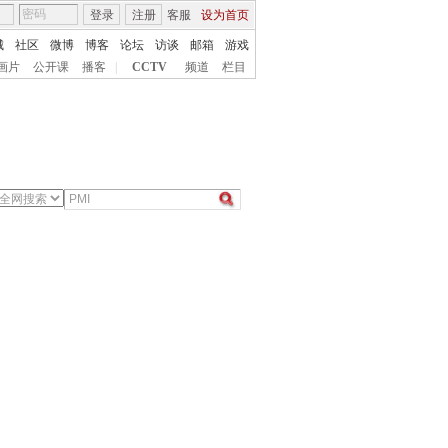
登录
注册
客服
设为首页
城
社区
微博
博客
论坛
访谈
邮箱
游戏
画片
公开课
播客
|
CCTV
频道
栏目