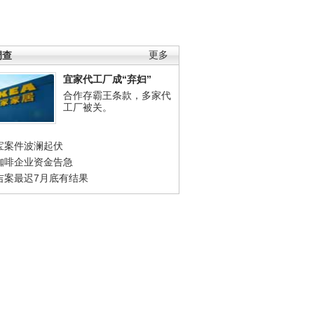
调查
更多
宜家代工厂成“弃妇”
合作存霸王条款，多家代
工厂被关。
宝案件波澜起伏
咖啡企业资金告急
吉案最迟7月底有结果