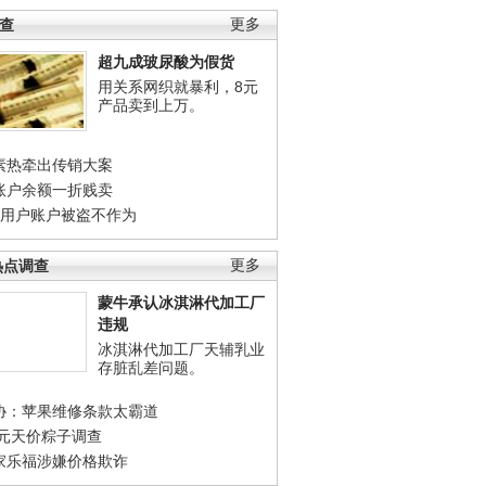
调查
更多
超九成玻尿酸为假货
用关系网织就暴利，8元
产品卖到上万。
素热牵出传销大案
账户余额一折贱卖
店用户账户被盗不作为
热点调查
更多
蒙牛承认冰淇淋代加工厂
违规
冰淇淋代加工厂天辅乳业
存脏乱差问题。
协：苹果维修条款太霸道
0元天价粽子调查
家乐福涉嫌价格欺诈