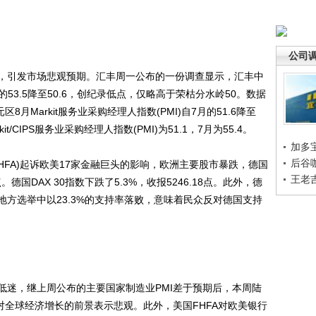
公司
引发市场悲观预期。汇丰周一公布的一份调查显示，汇丰中
的53.5降至50.6，创纪录低点，仅略高于荣枯分水岭50。数据
8月Markit服务业采购经理人指数(PMI)自7月的51.6降至
it/CIPS服务业采购经理人指数(PMI)为51.1，7月为55.4。
加多
后谷
FA)起诉欧美17家金融巨头的影响，欧洲主要股市暴跌，德国
王老
8点。德国DAX 30指数下跌了5.3%，收报5246.18点。此外，德
方选举中以23.3%的支持率落败，意味着民众反对德国支持
迷，继上周公布的主要国家制造业PMI差于预期后，本周陆
对全球经济增长的前景表示悲观。此外，美国FHFA对欧美银行