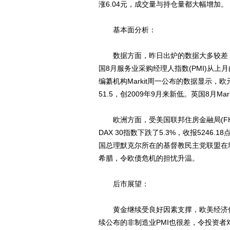
涨6.04元，成交量与持仓量都大幅增加。
基本面分析：
数据方面，昨日出炉的数据大多较差，
国8月服务业采购经理人指数(PMI)从上月
编纂机构Markit周一公布的数据显示，欧元区
51.5，创2009年9月来新低。英国8月Mark
欧洲方面，受美国联邦住房金融局(FH
DAX 30指数下跌了5.3%，收报5246.1
国总理默克尔所在的基督教民主党联盟在地
希腊，令欧债危机的担忧升温。
后市展望：
黄金继续受良好因素支撑，欧美经济低
续公布的非制造业PMI也很差，令投资者