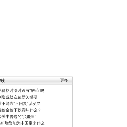
解读
更多
品价格时涨时跌有“解药”吗
制造业处在创新关键期
业不能靠“不回复”谋发展
油价金价下跌意味什么？
公关中传递的“负能量”
IMF增资能为中国带来什么