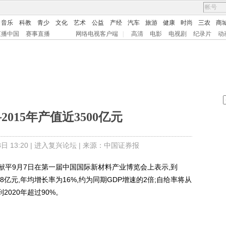
音乐
科教
青少
文化
艺术
公益
产经
汽车
旅游
健康
时尚
三农
商
直播中国
赛事直播
网络电视客户端
|
高清
电影
电视剧
纪录片
动
015年产值近3500亿元
 13:20 |
进入复兴论坛
| 来源：中国证券报
9月7日在第一届中国国际新材料产业博览会上表示,到
98亿元,年均增长率为16%,约为同期GDP增速的2倍;自给率将从
到2020年超过90%。