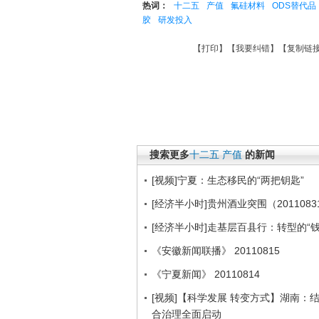
热词：
十二五
产值
氟硅材料
ODS替代品
胶
研发投入
【
打印
】【
我要纠错
】【
复制链
搜索更多
十二五
产值
的新闻
[视频]宁夏：生态移民的“两把钥匙”
[经济半小时]贵州酒业突围（2011083
[经济半小时]走基层百县行：转型的“钱”途(
《安徽新闻联播》 20110815
《宁夏新闻》 20110814
[视频]【科学发展 转变方式】湖南：
合治理全面启动