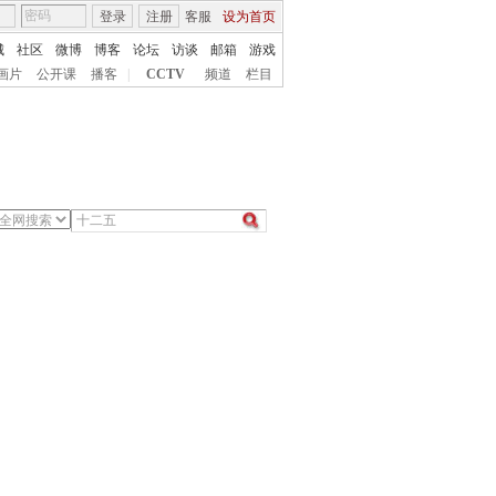
登录
注册
客服
设为首页
城
社区
微博
博客
论坛
访谈
邮箱
游戏
画片
公开课
播客
|
CCTV
频道
栏目