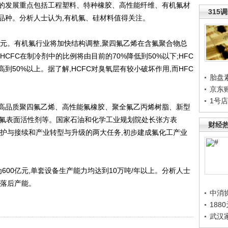
的发展重点包括工程塑料、特种橡胶、高性能纤维、有机氟材
315
品种。分析人士认为,有机氟、硅材料值得关注。
亿元。有机氟行业将加快结构调整,聚四氟乙烯在含氟聚合物总
HCFC在制冷剂中的比例将由目前的70%降低到50%以下;HFC
到50%以上。据了解,HCFC对臭氧层有较小破坏作用,而HFC
胎盘
京东
1号
品质聚四氟乙烯、高性能氟橡胶、聚全氟乙丙烯树脂、新型
含氟表面活性剂等。国家石油和化学工业规划院处长张方表
财经
源保护与接续和产业转型与升级的两大任务,初步建成氟化工产业
600亿元,单套设备生产能力均达到10万吨/年以上。分析人士
汰落后产能。
中消
188
武汉