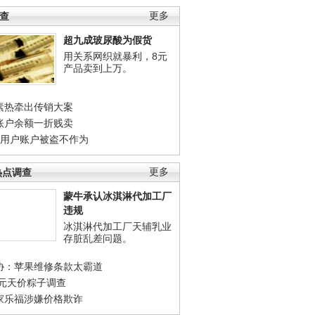
调查
更多
超九成玻尿酸为假货
用关系网织就暴利，8元
产品卖到上万。
素热牵出传销大案
账户余额一折贱卖
店用户账户被盗不作为
热点调查
更多
蒙牛承认冰淇淋代加工厂
违规
冰淇淋代加工厂天辅乳业
存脏乱差问题。
协：苹果维修条款太霸道
0元天价粽子调查
家乐福涉嫌价格欺诈