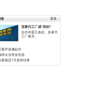
调查
更多
宜家代工厂成“弃妇”
合作存霸王条款，多家代
工厂被关。
宝案件波澜起伏
咖啡企业资金告急
吉案最迟7月底有结果