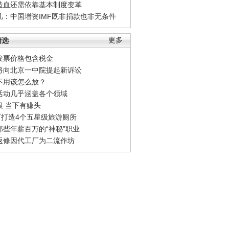
造血还需依靠基本制度变革
凡：中国增资IMF既非捐款也非无条件
精选
更多
发票价格包含税金
将向北京一中院提起新诉讼
不用该怎么放？
活动几乎涵盖各个领域
银 当下有赚头
0万打造4个五星级旅游厕所
那些年薪百万的“神秘”职业
返修因代工厂为二流作坊