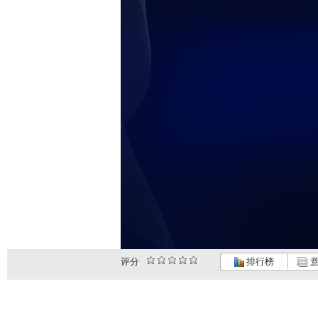
未
评分
排行榜
意