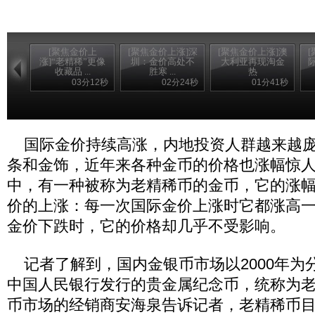
[聚焦金价上
[聚焦金价上涨]深
[聚焦金价上涨]澳
涨]“老精稀”更像
圳：金价高处不
大利亚再现淘金
收藏品 ...
胜寒 ...
热
03分12秒
02分24秒
01分41秒
国际金价持续高涨，内地投资人群越来越庞
条和金饰，近年来各种金币的价格也涨幅惊
中，有一种被称为老精稀币的金币，它的涨
价的上涨：每一次国际金价上涨时它都涨高
金价下跌时，它的价格却几乎不受影响。
记者了解到，国内金银币市场以2000年为分
中国人民银行发行的贵金属纪念币，统称为
币市场的经销商安海泉告诉记者，老精稀币