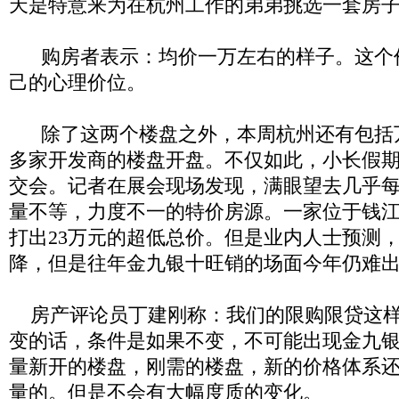
天是特意来为在杭州工作的弟弟挑
选一套房
购房者表示：
均价一万左右的样子。
这个
己的心理价位。
除
了这两个楼盘之外，本周杭州还有包括
多家开发商的楼盘开盘。不仅如此，小长假
交会。记者在展会现场发现，满眼望去几乎
量不等，力度不一的特价房源。一家位于钱
打出
23
万元的超低总价。但是业内人士预测
降，但是往年金九银十旺销的场面今年仍难
房产评论员
丁建刚称：
我们的限购限贷这
变的话，条件是如果不变，不可能出现金九
量新开的楼盘，刚需的楼盘，新的价格体系
量的。但是不会有大幅度质的变化。