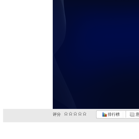
评分
排行榜
意