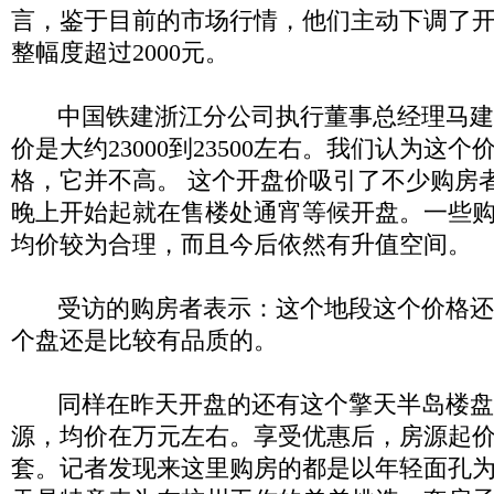
言，鉴于目前的市场行情，他们主动下调了
整幅度超过
2000
元。
中国铁建浙江分公司执行董事总经理
马建
价是大约
23000
到
23500
左右。我们认为这个
格，它并不高。
这个开盘价吸引了不少购房
晚上开始起就在售楼处通宵等候开盘。一些
均价较为合理，而且今后依然有升值空间。
受访的
购房者表示：
这个地段这个价格还
个盘还是比较有品质的。
同
样在昨天开盘的还有这个擎天半岛楼盘
源，均价在万元左右。享受优惠后，房源起
套。记者发现来这里购房的都是以年轻面孔