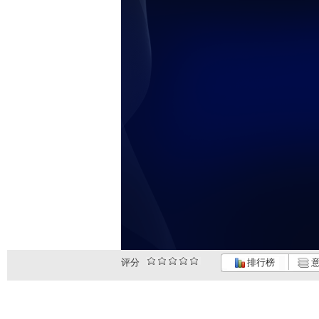
评分
排行榜
意