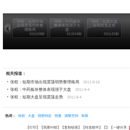
张程：短期市场
张程：中药板块
张程：短期大盘
出现震荡弱势整
整体表现强于大
呈现震荡走势
理格局
盘
03分09秒
01分54秒
03分20秒
相关报道：
张程：短期市场出现震荡弱势整理格局
2011-8-18
张程：中药板块整体表现强于大盘
2011-8-4
张程：短期大盘呈现震荡走势
2011-8-4
热词：
张程
大盘
弱势特征
明显
调整空间
有限
【
打印
】【
我要纠错
】【
复制链接
】【
转发邮件
】【
】
【一键分享