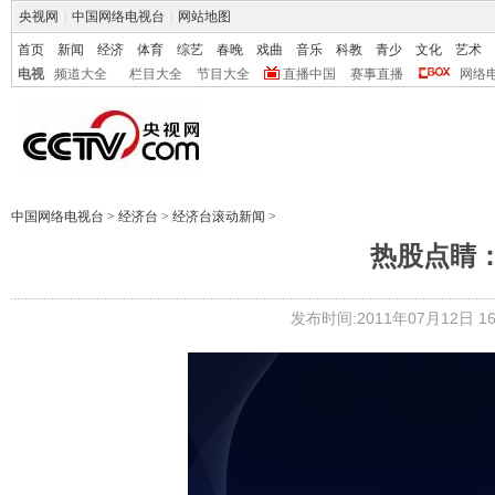
央视网
|
中国网络电视台
|
网站地图
首页
新闻
经济
体育
综艺
春晚
戏曲
音乐
科教
青少
文化
艺术
电视
频道大全
栏目大全
节目大全
直播中国
赛事直播
网络
中国网络电视台
>
经济台
>
经济台滚动新闻
>
热股点睛：太
发布时间:2011年07月12日 16: