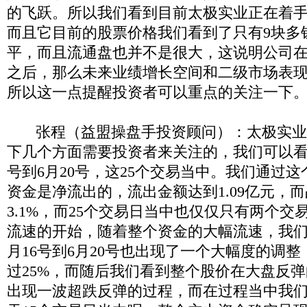
的飞跃。所以我们看到目前太极实业正在着
而且它目前的股票价格我们看到了只有
9
块多
平，而且流通盘也并不是很大，这说明公司
之后，那么未来业绩增长空间和二级市场表
所以这一点提醒投资者可以重点的关注一下
张程（益盟操盘手投资顾问）：太极实业
下几个方面需要投资者来关注的，我们可以
号到
6
月
20
号，这
25
个交易当中。我们通过这
资金是净流出的，流出金额达到
1.09
亿元，而
3.1%
，而
25
个交易日当中也仅仅只有两个交
流速的开始，随着整个资金的大幅流速，我
月
16
号到
6
月
20
号也出现了一个大幅度的调整
过
25%
，而随后我们看到整个股价在大盘反弹
出现一波超跌反弹的过程，而在过程当中我