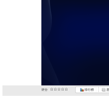
评分
排行榜
意