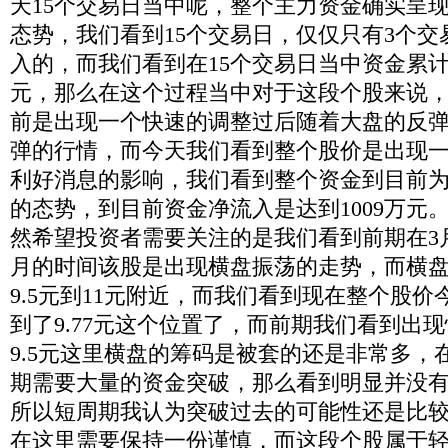
天
15
个交易日当中呢，整个主力资金确实呈
态势，我们看到
15
个交易日，仅仅只有
3
个交
入的，而我们看到在
15
个交易日当中资金累
元，那么在这个过程当中对于这段个股来说
前是出现一个快速的调整过后随着大盘的反
弹的行情，而今天我们看到整个股价是出现
利好消息的影响，我们看到整个资金到目前
的态势，到目前资金净流入是达到
1009
万元
然希望投资者需要关注的是我们看到前期在
3
月的时间该股是出现横盘振荡的走势，而横
9.5
元到
11
元附近，而我们看到现在整个股价
到了
9.77
元这个位置了，而前期我们看到出现
9.5
元这里横盘的筹码是被套的还是非常多，
期需要大量的资金突破，那么看到明显并没
所以短周期我认为突破过去的可能性还是比
在这里需要保持一份谨慎，而这段个股属于