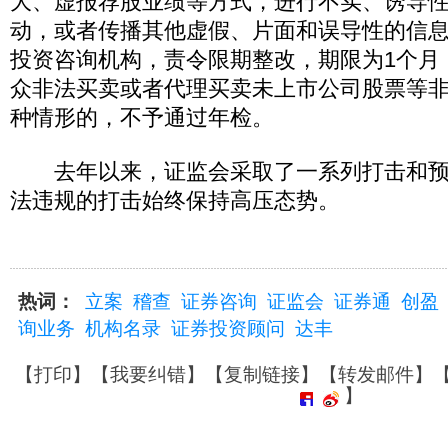
大、虚报荐股业绩等方式，进行不实、诱导
动，或者传播其他虚假、片面和误导性的信息”
投资咨询机构，责令限期整改，期限为1个月
众非法买卖或者代理买卖未上市公司股票等非法
种情形的，不予通过年检。
去年以来，证监会采取了一系列打击和预
法违规的打击始终保持高压态势。
热词：
立案
稽查
证券咨询
证监会
证券通
创盈
询业务
机构名录
证券投资顾问
达丰
【
打印
】【
我要纠错
】【
复制链接
】【
转发邮件
】
】