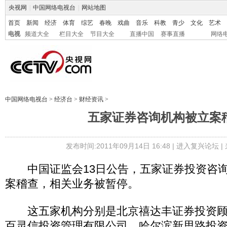
央视网
|
中国网络电视台
|
网站地图
首页
新闻
经济
体育
综艺
春晚
戏曲
音乐
科教
青少
文化
艺术
电视
频道大全
栏目大全
节目大全
直播中国
赛事直播
网络
中国网络电视台
>
经济台
>
财经资讯
>
五家证券咨询机构被立案
发布时间:2011年09月14日 16:48 |
进入复兴论坛
|
中国证监会13日公告，五家证券投资咨询
案稽查，相关业务被暂停。
这五家机构分别是北京禧达丰证券投资顾
百灵信投资管理有限公司、哈尔滨新思路投