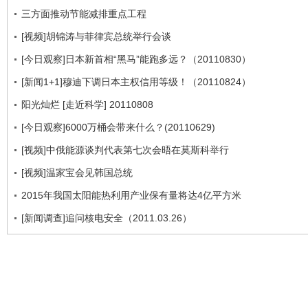
三方面推动节能减排重点工程
[视频]胡锦涛与菲律宾总统举行会谈
[今日观察]日本新首相“黑马”能跑多远？（20110830）
[新闻1+1]穆迪下调日本主权信用等级！（20110824）
阳光灿烂 [走近科学] 20110808
[今日观察]6000万桶会带来什么？(20110629)
[视频]中俄能源谈判代表第七次会晤在莫斯科举行
[视频]温家宝会见韩国总统
2015年我国太阳能热利用产业保有量将达4亿平方米
[新闻调查]追问核电安全（2011.03.26）