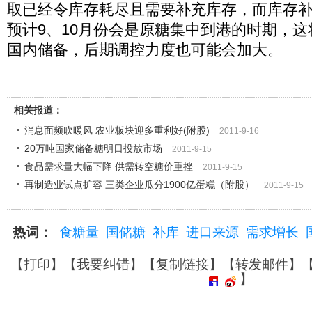
取已经令库存耗尽且需要补充库存，而库存
预计9、10月份会是原糖集中到港的时期，
国内储备，后期调控力度也可能会加大。
相关报道：
消息面频吹暖风 农业板块迎多重利好(附股)
2011-9-16
20万吨国家储备糖明日投放市场
2011-9-15
食品需求量大幅下降 供需转空糖价重挫
2011-9-15
再制造业试点扩容 三类企业瓜分1900亿蛋糕（附股）
2011-9-15
热词：
食糖量
国储糖
补库
进口来源
需求增长
【
打印
】【
我要纠错
】【
复制链接
】【
转发邮件
】
】