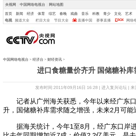
央视网
|
中国网络电视台
|
网站地图
首页
新闻
经济
体育
综艺
春晚
戏曲
音乐
科教
青少
文化
艺术
电视
频道大全
栏目大全
节目大全
直播中国
赛事直播
网络
中国网络电视台
>
经济台
>
财经资讯
>
进口食糖量价齐升 国储糖补库
发布时间:2011年09月16日 16:28 |
进入复兴论坛
| 
记者从广州海关获悉，今年以来经广东口
升，国储糖补库需求随之增强，未来2月可能
据海关统计，今年1至8月，经广东口岸进口
比去年同期增加近7成；价值2.2亿美元，是去