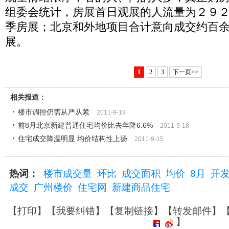
组委会统计，房展首日观展的人流量为２９
季房展；北京和外地项目合计意向成交约百
展。
1
2
3
下一页>>
相关报道：
楼市调控仍需从严从紧
2011-9-19
前8月北京新建普通住宅均价比去年降6.6%
2011-9-18
住宅成交降温明显 均价结构性上扬
2011-9-15
热词：
楼市成交量
环比
成交面积
均价
8月
开
成交
广州楼价
住宅网
新建商品住宅
【
打印
】【
我要纠错
】【
复制链接
】【
转发邮件
】
】