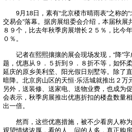
9月18日，素有“北京楼市晴雨表”之称的
交易会”落幕。据房展组委会介绍，本届秋展
８９个，比去年秋季房展增长２５％，比今
０％。
记者在熙熙攘攘的展会现场发现，“降”字
题，优惠从９．５折到９．８折不等，如怀柔
延庆的原乡美利坚、阳光假日别墅等。除了
暗降。北京房山区的天恒·乐活城就推出２万
另外，送装修、送家电、送物业费，也成为
会表示，秋季房展推出优惠折扣的楼盘数量
出一倍。
然而，这些优惠措施，被不少看房人称为“
观望情绪浓厚，看的人、问的人多，真正购