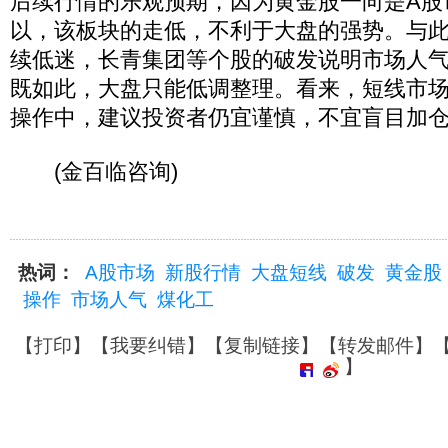
后续行情的乐观预期，因为黄金股一向是A股
以，该板块的走低，不利于大盘的强势。与
续低迷，长青集团等个股的破发说明市场人
既如此，大盘只能低调整理。看来，短线市
操作中，建议投资者仍宜谨慎，不宜盲目加
(金百临咨询)
热词：
A股市场
新股行情
大盘短线
破发
黄金股
操作
市场人气
煤化工
【
打印
】【
我要纠错
】【
复制链接
】【
转发邮件
】
】