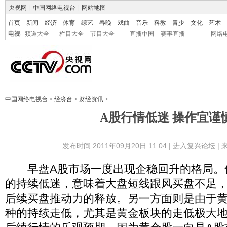
央视网
|
中国网络电视台
|
网站地图
首页
新闻
经济
体育
综艺
春晚
戏曲
音乐
科教
青少
文化
艺术
电视
频道大全
栏目大全
节目大全
直播中国
赛事直播
网络
中国网络电视台
>
经济台
>
财经资讯
>
A股行情低迷 操作宜谨
发布时间:2011年09月20日 11:04 |
进入复兴论坛
|
早盘A股市场一度出现企稳回升的格局。
的持续低迷，意味着大盘短线跟风买盘不足
后续买盘推动力的释放。另一方面则是由于
种的持续走低，尤其是黄金板块的走低极大