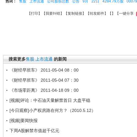
热词：
售股
上市流通
公司股份总数
公告
9月
22日
4284.79万股
0007
【
打印
】【
我要纠错
】【
复制链接
】【
转发邮件
】【
】
【一键分享
搜索更多
售股
上市流通
的新闻
《财经早班车》 2011-05-04 08：00
《财经早班车》 2011-05-04 07：30
《市场零距离》 2011-04-18 09：00
[视频]评论：中石油天量解禁首日 大盘平稳
[今日观察]小产权房路在何方？（2010.5.12）
[视频]要闻快报
下周A股解禁市值超千亿元