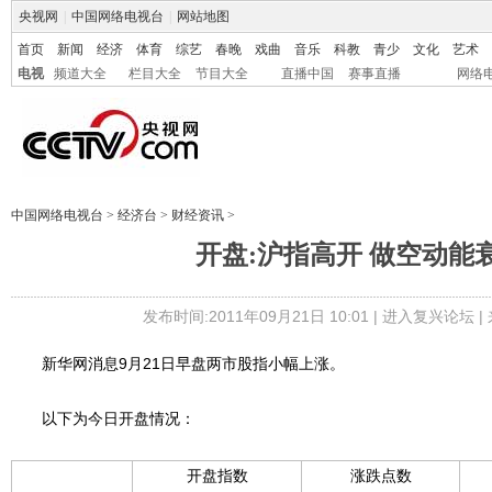
央视网
|
中国网络电视台
|
网站地图
首页
新闻
经济
体育
综艺
春晚
戏曲
音乐
科教
青少
文化
艺术
电视
频道大全
栏目大全
节目大全
直播中国
赛事直播
网络
中国网络电视台
>
经济台
>
财经资讯
>
开盘:沪指高开 做空动能
发布时间:2011年09月21日 10:01 |
进入复兴论坛
|
新华网消息9月21日早盘两市股指小幅上涨。
以下为今日开盘情况：
开盘指数
涨跌点数