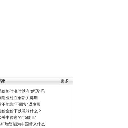
解读
更多
品价格时涨时跌有“解药”吗
制造业处在创新关键期
业不能靠“不回复”谋发展
油价金价下跌意味什么？
公关中传递的“负能量”
IMF增资能为中国带来什么