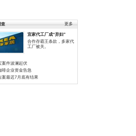
调查
更多
宜家代工厂成“弃妇”
合作存霸王条款，多家代
工厂被关。
宝案件波澜起伏
咖啡企业资金告急
吉案最迟7月底有结果