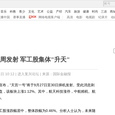
音乐
科教
青少
文化
艺术
公益
产经
汽车
旅游
健康
时尚
三农
商
直播中国
赛事直播
网络电视客户端
|
高清
电影
电视剧
纪录片
动
周发射 军工股集体"升天"
 10:12 |
进入复兴论坛
| 来源：国际金融报
，“天宫一号”将于9月27日至30日择机发射。受此消息刺
，该板块上涨1.12%。其中，航天科技涨停，中航精机、航
%。
涨跌幅居中，整体跌幅为0.46%。分析人士认为，未来随