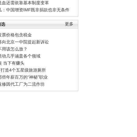
造血还需依靠基本制度变革
凡：中国增资IMF既非捐款也非无条件
精选
更多
发票价格包含税金
将向北京一中院提起新诉讼
不用该怎么放？
活动几乎涵盖各个领域
银 当下有赚头
0万打造4个五星级旅游厕所
那些年薪百万的“神秘”职业
返修因代工厂为二流作坊