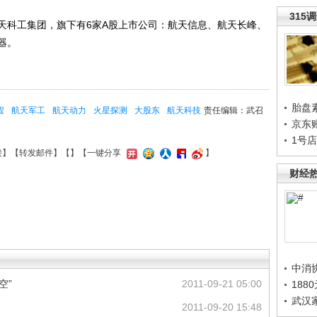
315
科工集团，旗下有6家A股上市公司：航天信息、航天长峰、
器。
胎盘
程
航天军工
航天动力
火星探测
大股东
航天科技
责任编辑：武召
京东
1号
接
】【
转发邮件
】【
】
【一键分享
】
财经
中消
空”
2011-09-21 05:00
188
武汉
？
2011-09-20 15:48