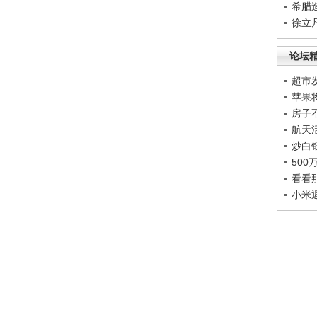
希腊
徐立
论坛
超市
苹果
房子
航天
炒白
50
看看
小米