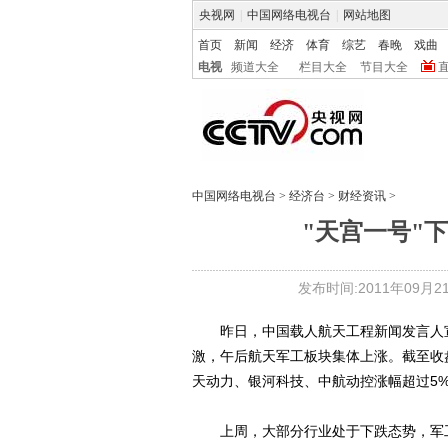
央视网
|
中国网络电视台
|
网站地图
首页
新闻
经济
体育
综艺
春晚
戏曲
电视
频道大全
栏目大全
节目大全
中国网络电视台
>
经济台
>
财经资讯
>
"天宫一号"下
发布时间:2011年09月21日
昨日，中国载人航天工程新闻发言人宣布
激，午后航天军工板块集体上涨。截至收盘
天动力、银河科技、中航动控涨幅超过5
上周，大部分行业处于下跌态势，军工股