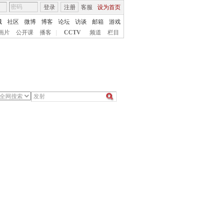
登录
注册
客服
设为首页
城
社区
微博
博客
论坛
访谈
邮箱
游戏
画片
公开课
播客
|
CCTV
频道
栏目