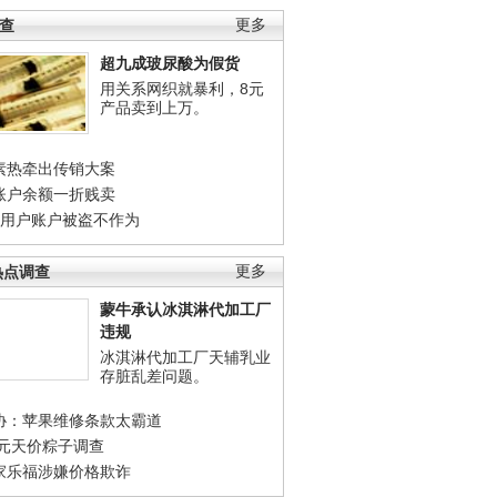
调查
更多
超九成玻尿酸为假货
用关系网织就暴利，8元
产品卖到上万。
素热牵出传销大案
账户余额一折贱卖
店用户账户被盗不作为
热点调查
更多
蒙牛承认冰淇淋代加工厂
违规
冰淇淋代加工厂天辅乳业
存脏乱差问题。
协：苹果维修条款太霸道
0元天价粽子调查
家乐福涉嫌价格欺诈