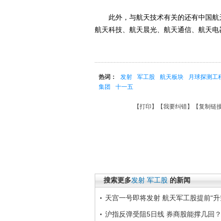
此外，与航天技术有关的还有中国航天
航天科技、航天晨光、航天通信、航天电
热词：
发射
军工股
航天板块
月球探测工
集团
十一五
【
打印
】【
我要纠错
】【
复制链
搜索更多
发射
军工股
的新闻
天宫一号即将发射 航天军工股提前“升
沪指反弹受阻5日线 券商股能撑几回